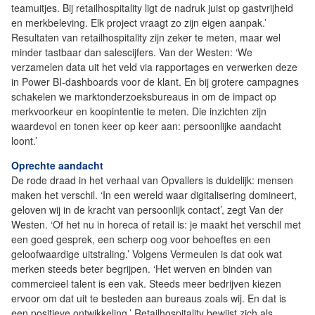
teamuitjes. Bij retailhospitality ligt de nadruk juist op gastvrijheid
en merkbeleving. Elk project vraagt zo zijn eigen aanpak.’
Resultaten van retailhospitality zijn zeker te meten, maar wel
minder tastbaar dan salescijfers. Van der Westen: ‘We
verzamelen data uit het veld via rapportages en verwerken deze
in Power BI-dashboards voor de klant. En bij grotere campagnes
schakelen we marktonderzoeksbureaus in om de impact op
merkvoorkeur en koopintentie te meten. Die inzichten zijn
waardevol en tonen keer op keer aan: persoonlijke aandacht
loont.’
Oprechte aandacht
De rode draad in het verhaal van Opvallers is duidelijk: mensen
maken het verschil. ‘In een wereld waar digitalisering domineert,
geloven wij in de kracht van persoonlijk contact’, zegt Van der
Westen. ‘Of het nu in horeca of retail is: je maakt het verschil met
een goed gesprek, een scherp oog voor behoeftes en een
geloofwaardige uitstraling.’ Volgens Vermeulen is dat ook wat
merken steeds beter begrijpen. ‘Het werven en binden van
commercieel talent is een vak. Steeds meer bedrijven kiezen
ervoor om dat uit te besteden aan bureaus zoals wij. En dat is
een positieve ontwikkeling.’ Retailhospitality bewijst zich als