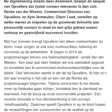
Nu digitalisering steeds meer domineert, bewijst de aanpak
van Opvallers dat fysiek contact relevanter is dan ooit.
Renée van der Westen, Commercieel Directeur van
Opvallers, en Kyra Vermeulen, Client Lead, vertellen op
welke manier ze inspelen op de groeiende behoefte aan
persoonlijk contact in retail én een grijs gebied tussen
verkoop en gastvrijheid succesvol invullen.
Met hun mensen brengt Opvallers niet alleen merkverhalen tot
leven, maar zorgen ze ook voor merkvoorkeur, beleving én
conversie op de winkelvloer. ‘Ik begon in 2015 als
projectmanager binnen ons fieldmarketinglabel’, vertelt Van der
Westen. ‘Een paar jaar later hebben we ons saleslabel opgezet
en inmiddels ben ik commercieel eindverantwoordelijke voor de
labels.’ Ook Vermeulen startte in die tijd bij Opvallers. ‘Ik heb zo’n
tien jaar ervaring in het vak en ben net als Renée als
projectmanager begonnen. Tijdens corona ben ik me steeds
meer op fieldsales gaan richten. Inmiddels ben ik clientlead en
teamlead, met de focus op onze commerciële projecten.’ Een
recente innovatie in hun dienstverlening is het concept
‘retailhospitality’. Daarmee speelt Opvallers in op de kloof tussen
de verwachtingen van consumenten en de realiteit op de