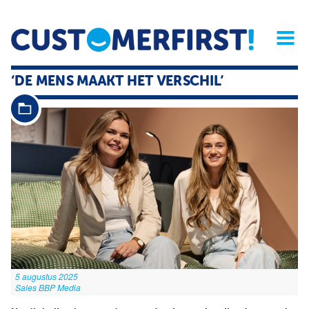
Home
Opinie
Archief
Magazine
Service
Buyers'Guide
‘DE MENS MAAKT HET VERSCHIL’
Linked
Nieu
R
5 augustus 2025
Sales BBP Media