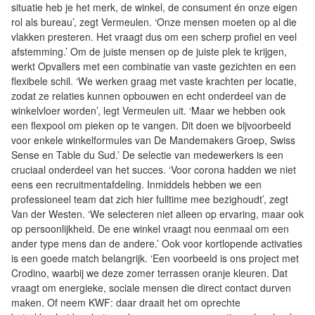
situatie heb je het merk, de winkel, de consument én onze eigen
rol als bureau’, zegt Vermeulen. ‘Onze mensen moeten op al die
vlakken presteren. Het vraagt dus om een scherp profiel en veel
afstemming.’ Om de juiste mensen op de juiste plek te krijgen,
werkt Opvallers met een combinatie van vaste gezichten en een
flexibele schil. ‘We werken graag met vaste krachten per locatie,
zodat ze relaties kunnen opbouwen en echt onderdeel van de
winkelvloer worden’, legt Vermeulen uit. ‘Maar we hebben ook
een flexpool om pieken op te vangen. Dit doen we bijvoorbeeld
voor enkele winkelformules van De Mandemakers Groep, Swiss
Sense en Table du Sud.’ De selectie van medewerkers is een
cruciaal onderdeel van het succes. ‘Voor corona hadden we niet
eens een recruitmentafdeling. Inmiddels hebben we een
professioneel team dat zich hier fulltime mee bezighoudt’, zegt
Van der Westen. ‘We selecteren niet alleen op ervaring, maar ook
op persoonlijkheid. De ene winkel vraagt nou eenmaal om een
ander type mens dan de andere.’ Ook voor kortlopende activaties
is een goede match belangrijk. ‘Een voorbeeld is ons project met
Crodino, waarbij we deze zomer terrassen oranje kleuren. Dat
vraagt om energieke, sociale mensen die direct contact durven
maken. Of neem KWF: daar draait het om oprechte