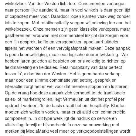
winkelvloer. Van der Westen licht toe: ‘Consumenten verlangen
naar persoonlijke aandacht, maar in veel winkels is daar geen tijd
of capaciteit meer voor. Daardoor lopen klanten vaak weg zonder
iets te kopen. Met retailhospitality voegen wij beleving toe aan het
winkelbezoek. Onze mensen zijn geen klassieke verkopers, maar
gastheren en -vrouwen met commercieel inzicht die zorgen voor
een fijn gesprek, koffie en versgebakken appeltaart uitdelen
tijdens het wachten óf een vervolgafspraak maken.’ Deze aanpak
is geen koerswijziging, maar een logische doorontwikkeling. ‘We
hebben jaren geleden al besloten om ons volledig te richten op
fieldmarketing en fieldsales. Retailhospitality valt daar perfect
tussenin’, aldus Van der Westen. ‘Het is geen harde verkoop,
maar door een slimme combinatie van setting, gesprek en
interactie zorgt het er wel voor dat mensen stoppen én luisteren.’
Op de vraag hoe deze aanpak zich verhoudt tot de traditionele
sales- of marketingrollen, legt Vermeulen uit dat het profiel per
opdracht varieert. ‘In de basis draait het om hospitality. Klanten
moeten zich welkom voelen, maar er zit altijd een commerciële
component in. In dit type werk ligt de nadruk op service en
uitstraling, terwijl er bijvoorbeeld in onze samenwerking met
merken bij MediaMarkt veel meer op verkoopdoelstellingen wordt