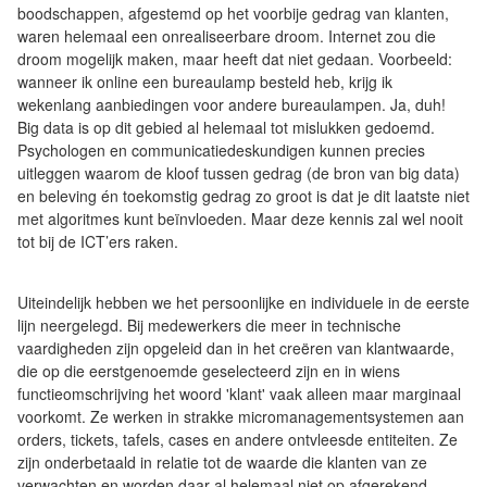
boodschappen, afgestemd op het voorbije gedrag van klanten,
waren helemaal een onrealiseerbare droom. Internet zou die
droom mogelijk maken, maar heeft dat niet gedaan. Voorbeeld:
wanneer ik online een bureaulamp besteld heb, krijg ik
wekenlang aanbiedingen voor andere bureaulampen. Ja, duh!
Big data is op dit gebied al helemaal tot mislukken gedoemd.
Psychologen en communicatiedeskundigen kunnen precies
uitleggen waarom de kloof tussen gedrag (de bron van big data)
en beleving én toekomstig gedrag zo groot is dat je dit laatste niet
met algoritmes kunt beïnvloeden. Maar deze kennis zal wel nooit
tot bij de ICT’ers raken.
Uiteindelijk hebben we het persoonlijke en individuele in de eerste
lijn neergelegd. Bij medewerkers die meer in technische
vaardigheden zijn opgeleid dan in het creëren van klantwaarde,
die op die eerstgenoemde geselecteerd zijn en in wiens
functieomschrijving het woord 'klant' vaak alleen maar marginaal
voorkomt. Ze werken in strakke micromanagementsystemen aan
orders, tickets, tafels, cases en andere ontvleesde entiteiten. Ze
zijn onderbetaald in relatie tot de waarde die klanten van ze
verwachten en worden daar al helemaal niet op afgerekend.