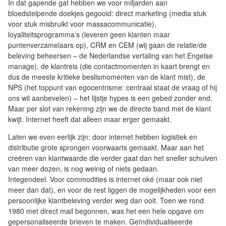
In dat gapende gat hebben we voor miljarden aan
bloedstelpende doekjes gegooid: direct marketing (media stuk
voor stuk misbruikt voor massacommunicatie),
loyaliteitsprogramma’s (leveren geen klanten maar
puntenverzamelaars op), CRM en CEM (wij gaan de relatie/de
beleving beheersen – de Nederlandse vertaling van het Engelse
manage), de klantreis (die contactmomenten in kaart brengt en
dus de meeste kritieke beslismomenten van de klant mist), de
NPS (het toppunt van egocentrisme: centraal staat de vraag of hij
ons wil aanbevelen) – het lijstje hypes is een gebed zonder end.
Maar per slot van rekening zijn we de directe band met de klant
kwijt. Internet heeft dat alleen maar erger gemaakt.
Laten we even eerlijk zijn: door internet hebben logistiek en
distributie grote sprongen voorwaarts gemaakt. Maar aan het
creëren van klantwaarde die verder gaat dan het sneller schuiven
van meer dozen, is nog weinig of niets gedaan.
Integendeel. Voor commodities is internet oké (maar ook niet
meer dan dat), en voor de rest liggen de mogelijkheden voor een
persoonlijke klantbeleving verder weg dan ooit. Toen we rond
1980 met direct mail begonnen, was het een hele opgave om
gepersonaliseerde brieven te maken. Geïndividualiseerde