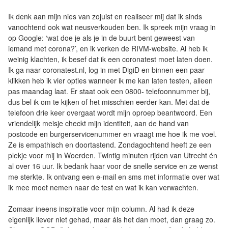
Ik denk aan mijn nies van zojuist en realiseer mij dat ik sinds
vanochtend ook wat neusverkouden ben. Ik spreek mijn vraag in
op Google: ‘wat doe je als je in de buurt bent geweest van
iemand met corona?’, en ik verken de RIVM-website. Al heb ik
weinig klachten, ik besef dat ik een coronatest moet laten doen.
Ik ga naar coronatest.nl, log in met DigiD en binnen een paar
klikken heb ik vier opties wanneer ik me kan laten testen, alleen
pas maandag laat. Er staat ook een 0800- telefoonnummer bij,
dus bel ik om te kijken of het misschien eerder kan. Met dat de
telefoon drie keer overgaat wordt mijn oproep beantwoord. Een
vriendelijk meisje checkt mijn identiteit, aan de hand van
postcode en burgerservicenummer en vraagt me hoe ik me voel.
Ze is empathisch en doortastend. Zondagochtend heeft ze een
plekje voor mij in Woerden. Twintig minuten rijden van Utrecht én
al over 16 uur. Ik bedank haar voor de snelle service en ze wenst
me sterkte. Ik ontvang een e-mail en sms met informatie over wat
ik mee moet nemen naar de test en wat ik kan verwachten.
Zomaar ineens inspiratie voor mijn column. Al had ik deze
eigenlijk liever niet gehad, maar áls het dan moet, dan graag zo.