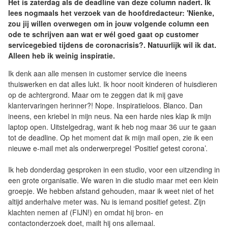
Het is zaterdag als de deadline van deze column nadert. Ik
lees nogmaals het verzoek van de hoofdredacteur: 'Nienke,
zou jij willen overwegen om in jouw volgende column een
ode te schrijven aan wat er wél goed gaat op customer
servicegebied tijdens de coronacrisis?. Natuurlijk wil ik dat.
Alleen heb ik weinig inspiratie.
Ik denk aan alle mensen in customer service die ineens
thuiswerken en dat alles lukt. Ik hoor nooit kinderen of huisdieren
op de achtergrond. Maar om te zeggen dat ik mij gave
klantervaringen herinner?! Nope. Inspiratieloos. Blanco. Dan
ineens, een kriebel in mijn neus. Na een harde nies klap ik mijn
laptop open. Uitstelgedrag, want ik heb nog maar 36 uur te gaan
tot de deadline. Op het moment dat ik mijn mail open, zie ik een
nieuwe e-mail met als onderwerpregel ‘Positief getest corona’.
Ik heb donderdag gesproken in een studio, voor een uitzending in
een grote organisatie. We waren in die studio maar met een klein
groepje. We hebben afstand gehouden, maar ik weet niet of het
altijd anderhalve meter was. Nu is iemand positief getest. Zijn
klachten nemen af (FIJN!) en omdat hij bron- en
contactonderzoek doet, mailt hij ons allemaal.