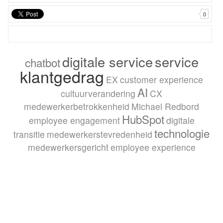
0
digitale service
service
chatbot
klantgedrag
EX
customer experience
AI
cultuurverandering
CX
medewerkerbetrokkenheid
Michael Redbord
HubSpot
employee engagement
digitale
technologie
transitie
medewerkerstevredenheid
medewerkersgericht
employee experience