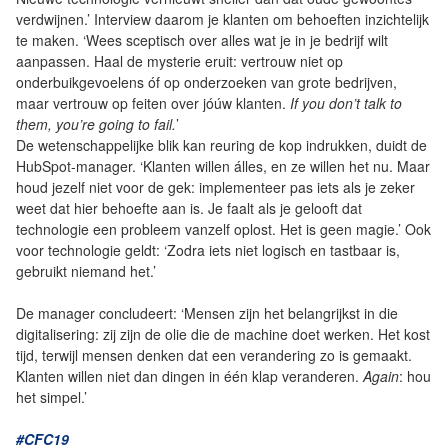
verdwijnen.’ Interview daarom je klanten om behoeften inzichtelijk
te maken. ‘Wees sceptisch over alles wat je in je bedrijf wilt
aanpassen. Haal de mysterie eruit: vertrouw niet op
onderbuikgevoelens óf op onderzoeken van grote bedrijven,
maar vertrouw op feiten over jóúw klanten.
If you don’t talk to
them, you’re going to fail.
’
De wetenschappelijke blik kan reuring de kop indrukken, duidt de
HubSpot-manager. ‘Klanten willen álles, en ze willen het nu. Maar
houd jezelf niet voor de gek: implementeer pas iets als je zeker
weet dat hier behoefte aan is. Je faalt als je gelooft dat
technologie een probleem vanzelf oplost. Het is geen magie.’ Ook
voor technologie geldt: ‘Zodra iets niet logisch en tastbaar is,
gebruikt niemand het.’
De manager concludeert: ‘Mensen zijn het belangrijkst in die
digitalisering: zij zijn de olie die de machine doet werken. Het kost
tijd, terwijl mensen denken dat een verandering zo is gemaakt.
Klanten willen niet dan dingen in één klap veranderen.
Again
: hou
het simpel.’
#CFC19