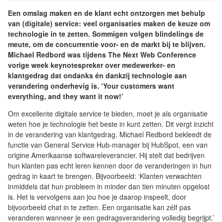
Een omslag maken en de klant echt ontzorgen met behulp
van (digitale) service: veel organisaties maken de keuze om
technologie in te zetten. Sommigen volgen blindelings de
meute, om de concurrentie voor- en de markt bij te blijven.
Michael Redbord was tijdens The Next Web Conference
vorige week keynotespreker over medewerker- en
klantgedrag dat ondanks én dankzij technologie aan
verandering onderhevig is. ‘Your customers want
everything, and they want it now!’
Om excellente digitale service te bieden, moet je als organisatie
weten hoe je technologie het beste in kunt zetten. Dit vergt inzicht
in de verandering van klantgedrag. Michael Redbord bekleedt de
functie van General Service Hub-manager bij HubSpot, een van
origine Amerikaanse softwareleverancier. Hij stelt dat bedrijven
hun klanten pas echt leren kennen door de veranderingen in hun
gedrag in kaart te brengen. Bijvoorbeeld: ‘Klanten verwachten
inmiddels dat hun probleem in minder dan tien minuten opgelost
is. Het is vervolgens aan jou hoe je daarop inspeelt, door
bijvoorbeeld chat in te zetten. Een organisatie kan zélf pas
veranderen wanneer je een gedragsverandering volledig begrijpt.’