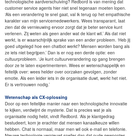
technologische aardverschuiving? Redbord is van mening dat
customer service agents hier niet snel tegenaan moeten lopen.
‘Als een verandering te snel gaat, val ik terug op het empathische
karakter van mijn servicemedewerkers. Wees transparant, laat
zien dat de vernieuwing ervoor zorgt dat je beter service kunt
verlenen. Zij weten als geen ander wat de klant wil.’ Als dat niet
werkt, is er waarschijnlijk sprake van een ander probleem. ‘Heb jij
goed uitgelegd hoe een chatbot werkt? Mensen worden bang als
ze iets niet begrijpen.’ Dan is er nog een derde optie: een
cultuurprobleem. ‘Je kunt cultuurverandering op gang brengen
door ze te laten experimenteren. Wees er wetenschappelijk en
feitelijk over: wees helder over oorzaken gevolgen, zonder
emotie. Als een leider iets in de organisatie duwt, werkt het niet.
Er is vertrouwen nodig.’
Wetenschap als CX-oplossing
Door op een feitelijke manier naar een technologische innovatie
te kijken, verdwijnt de mysterie. Dat is precies wat je als
organisatie nodig hebt, vindt Redbord. ‘Als je klantgedrag
bestudeert, kom je erachter dat mensen kanaalkeuze willen
hebben. Chat is normaal, maar men wil ook e-mail en telefonie.
Nieuwe technologie vernieuwt sneller dan dat oude gewoontes