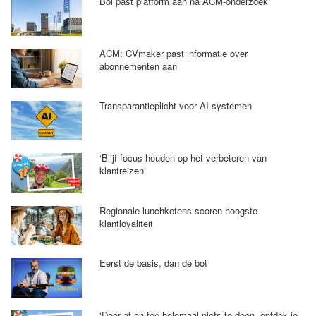
Bol past platform aan na ACM-onderzoek
ACM: CVmaker past informatie over
abonnementen aan
Transparantieplicht voor AI-systemen
‘Blijf focus houden op het verbeteren van
klantreizen’
Regionale lunchketens scoren hoogste
klantloyaliteit
Eerst de basis, dan de bot
‘Door af en toe helemaal niets te doen, ontdek je