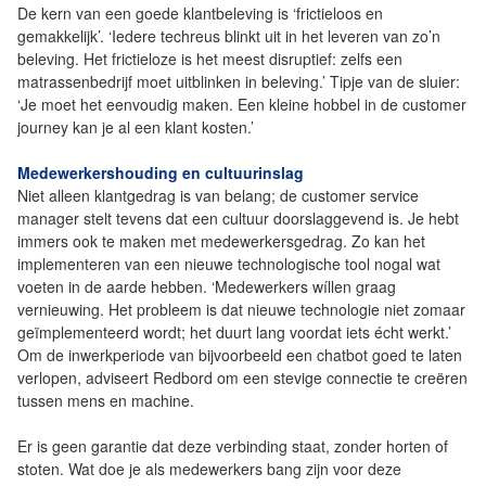
De kern van een goede klantbeleving is ‘frictieloos en
gemakkelijk’. ‘Iedere techreus blinkt uit in het leveren van zo’n
beleving. Het frictieloze is het meest disruptief: zelfs een
matrassenbedrijf moet uitblinken in beleving.’ Tipje van de sluier:
‘Je moet het eenvoudig maken. Een kleine hobbel in de customer
journey kan je al een klant kosten.’
Medewerkershouding en cultuurinslag
Niet alleen klantgedrag is van belang; de customer service
manager stelt tevens dat een cultuur doorslaggevend is. Je hebt
immers ook te maken met medewerkersgedrag. Zo kan het
implementeren van een nieuwe technologische tool nogal wat
voeten in de aarde hebben. ‘Medewerkers wíllen graag
vernieuwing. Het probleem is dat nieuwe technologie niet zomaar
geïmplementeerd wordt; het duurt lang voordat iets écht werkt.’
Om de inwerkperiode van bijvoorbeeld een chatbot goed te laten
verlopen, adviseert Redbord om een stevige connectie te creëren
tussen mens en machine.
Er is geen garantie dat deze verbinding staat, zonder horten of
stoten. Wat doe je als medewerkers bang zijn voor deze