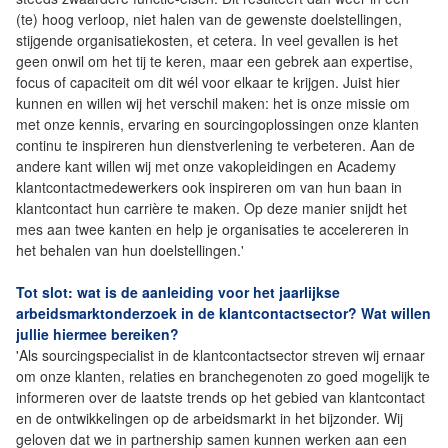
(te) hoog verloop, niet halen van de gewenste doelstellingen,
stijgende organisatiekosten, et cetera. In veel gevallen is het
geen onwil om het tij te keren, maar een gebrek aan expertise,
focus of capaciteit om dit wél voor elkaar te krijgen. Juist hier
kunnen en willen wij het verschil maken: het is onze missie om
met onze kennis, ervaring en sourcingoplossingen onze klanten
continu te inspireren hun dienstverlening te verbeteren. Aan de
andere kant willen wij met onze vakopleidingen en Academy
klantcontactmedewerkers ook inspireren om van hun baan in
klantcontact hun carrière te maken. Op deze manier snijdt het
mes aan twee kanten en help je organisaties te accelereren in
het behalen van hun doelstellingen.'
Tot slot: wat is de aanleiding voor het jaarlijkse
arbeidsmarktonderzoek in de klantcontactsector? Wat willen
jullie hiermee bereiken?
'Als sourcingspecialist in de klantcontactsector streven wij ernaar
om onze klanten, relaties en branchegenoten zo goed mogelijk te
informeren over de laatste trends op het gebied van klantcontact
en de ontwikkelingen op de arbeidsmarkt in het bijzonder. Wij
geloven dat we in partnership samen kunnen werken aan een