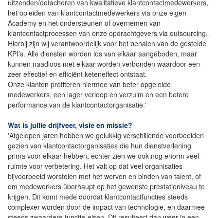
uitzenden/detacheren van kwalitatieve klantcontactmedewerkers,
het opleiden van klantcontactmedewerkers via onze eigen
Academy en het ondersteunen of overnemen van
klantcontactprocessen van onze opdrachtgevers via outsourcing.
Hierbij zijn wij verantwoordelijk voor het behalen van de gestelde
KPI’s. Alle diensten worden los van elkaar aangeboden, maar
kunnen naadloos met elkaar worden verbonden waardoor een
zeer effectief en efficiënt keteneffect ontstaat.
Onze klanten profiteren hiermee van beter opgeleide
medewerkers, een lager verloop en verzuim en een betere
performance van de klantcontactorganisatie.'
Wat is jullie drijfveer, visie en missie?
'Afgelopen jaren hebben we gelukkig verschillende voorbeelden
gezien van klantcontactorganisaties die hun dienstverlening
prima voor elkaar hebben, echter zien we ook nog enorm veel
ruimte voor verbetering. Het valt op dat veel organisaties
bijvoorbeeld worstelen met het werven en binden van talent, of
om medewerkers überhaupt op het gewenste prestatieniveau te
krijgen. Dit komt mede doordat klantcontactfuncties steeds
complexer worden door de impact van technologie, en daarmee
steeds zwaardere functie-eisen. Dit resulteert dan weer in een