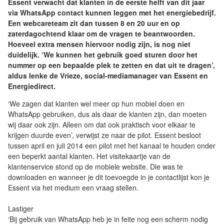
Essent verwacht dat klanten in de eerste helft van dit jaar
via WhatsApp contact kunnen leggen met het energiebedrijf.
Een webcareteam zit dan tussen 8 en 20 uur en op
zaterdagochtend klaar om de vragen te beantwoorden.
Hoeveel extra mensen hiervoor nodig zijn, is nog niet
duidelijk. ‘We kunnen het gebruik goed sturen door het
nummer op een bepaalde plek te zetten en dat uit te dragen’,
aldus Ienke de Vrieze, social-mediamanager van Essent en
Energiedirect.
‘We zagen dat klanten wel meer op hun mobiel doen en
WhatsApp gebruiken, dus als daar de klanten zijn, dan moeten
wij daar ook zijn. Alleen om dat ook praktisch voor elkaar te
krijgen duurde even’, verwijst ze naar de pilot. Essent besloot
tussen april en juli 2014 een pilot met het kanaal te houden onder
een beperkt aantal klanten. Het visitekaartje van de
klantenservice stond op de mobiele website. Die was te
downloaden en wanneer je dit toevoegde in je contactlijst kon je
Essent via het medium een vraag stellen.
Lastiger
‘Bij gebruik van WhatsApp heb je in feite nog een scherm nodig