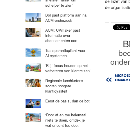
de inzet van 
scherper te zien’
de organisati
Bol past platform aan na
ACM-onderzoek
ACM: CVmaker past
informatie over
B
abonnementen aan
bed
Transparantieplicht voor
AI-systemen
onde
‘Blijf focus houden op het
verbeteren van klantreizen’
MICROS
Regionale lunchketens
OMARMT
scoren hoogste
klantloyaliteit
Eerst de basis, dan de bot
‘Door af en toe helemaal
niets te doen, ontdek je
wat er echt toe doet’