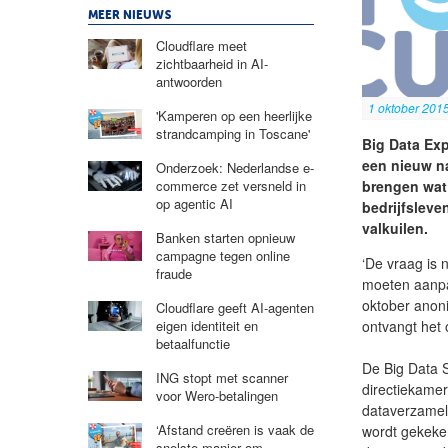
MEER NIEUWS
Cloudflare meet
zichtbaarheid in AI-
antwoorden
1 oktober 201
'Kamperen op een heerlijke
strandcamping in Toscane'
Big Data Exp
een nieuw na
Onderzoek: Nederlandse e-
brengen wat 
commerce zet versneld in
op agentic AI
bedrijfsleve
valkuilen.
Banken starten opnieuw
campagne tegen online
‘De vraag is 
fraude
moeten aanpak
oktober ano
Cloudflare geeft AI-agenten
ontvangt het
eigen identiteit en
betaalfunctie
De Big Data S
ING stopt met scanner
directiekamer
voor Wero-betalingen
dataverzamel
‘Afstand creëren is vaak de
wordt gekeken
snelste manier om