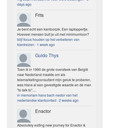
days ago
Frits
Je bent echt een kantoorpik. Een laptoppertje.
Hoeveel mensen buit je uit met minimumloon?
blijf focus houden op het verbeteren van
klantreizen
·
1 week ago
Guido Thys
Toen ik in 1990 de grote oversteek van België
naar Nederland maakte om als
telemarketingconsultant mijn geluk te proberen,
was Hans al een gevestigde waarde en dé man
"to talk to"....
in memoriam hans bach nestor van het
nederlandse klantcontact
·
2 weeks ago
Enactor
Absolutely exiting new journey for Enactor &