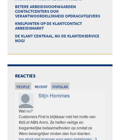
BETERE ARBEIDSVOORWAARDEN
CONTACTCENTERS OOK
VERANTWOORDELIJKHEID OPDRACHTGEVERS
KNELPUNTEN OP DE KLANTCONTACT
ARBEIDSMARKT
DE KLANT CENTRAAL, NU DE KLANTENSERVICE
NOG!
REACTIES
PEOPLE
RECENT
POPULAR
Stijn Hommes
Wat nu?
Customers First is blijkbaar niet het motto van
ING of ABN Amro. Ze heffen veilige en
toegankelijke betaalmethoden op omdat ze
Wero belangrijker vinden dan hun klanten.
ing stopt met scanner voor wero betalingen
·
3