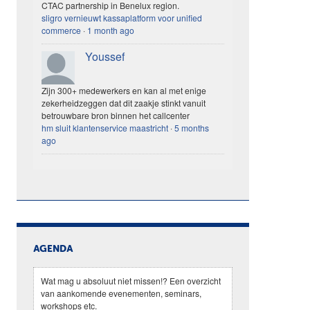
CTAC partnership in Benelux region.
sligro vernieuwt kassaplatform voor unified
commerce
·
1 month ago
Youssef
Zijn 300+ medewerkers en kan al met enige
zekerheidzeggen dat dit zaakje stinkt vanuit
betrouwbare bron binnen het callcenter
hm sluit klantenservice maastricht
·
5 months
ago
AGENDA
Wat mag u absoluut niet missen!? Een overzicht
van aankomende evenementen, seminars,
workshops etc.