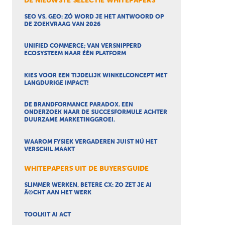
DE NIEUWSTE SELECTIE WHITEPAPERS
SEO VS. GEO: ZÓ WORD JE HET ANTWOORD OP
DE ZOEKVRAAG VAN 2026
UNIFIED COMMERCE; VAN VERSNIPPERD
ECOSYSTEEM NAAR ÉÉN PLATFORM
KIES VOOR EEN TIJDELIJK WINKELCONCEPT MET
LANGDURIGE IMPACT!
DE BRANDFORMANCE PARADOX. EEN
ONDERZOEK NAAR DE SUCCESFORMULE ACHTER
DUURZAME MARKETINGGROEI.
WAAROM FYSIEK VERGADEREN JUIST NÚ HET
VERSCHIL MAAKT
WHITEPAPERS UIT DE BUYERS'GUIDE
SLIMMER WERKEN, BETERE CX: ZO ZET JE AI
Ã©CHT AAN HET WERK
TOOLKIT AI ACT