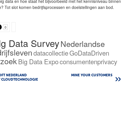
big data en hoe staat het bijvoorbeeld met het kennisniveau binnen
e? Tot slot komen bedrijfsprocessen en doelstellingen aan bod.
0
ig Data Survey
Nederlandse
rijfsleven
datacollectie
GoDataDriven
rzoek
Big Data Expo
consumentenprivacy
OFT NEDERLAND
MINE YOUR CUSTOMERS
 CLOUDTECHNOLOGIE