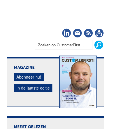
LinkedIn
Nieuwsbrief
RSS
Abonn
MAGAZINE
Abonneer nu!
In de laatste editie
MEEST GELEZEN