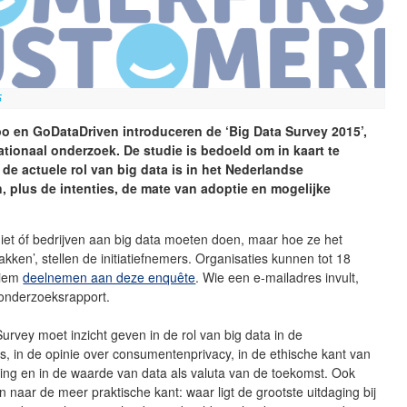
5
o en GoDataDriven introduceren de ‘Big Data Survey 2015’,
tionaal onderzoek. De studie is bedoeld om in kaart te
de actuele rol van big data is in het Nederlandse
n, plus de intenties, de mate van adoptie en mogelijke
niet óf bedrijven aan big data moeten doen, maar hoe ze het
ken’, stellen de initiatiefnemers. Organisaties kunnen tot 18
niem
deelnemen aan deze enquête
. Wie een e-mailadres invult,
 onderzoeksrapport.
urvey moet inzicht geven in de rol van big data in de
s, in de opinie over consumentenprivacy, in de ethische kant van
ing en in de waarde van data als valuta van de toekomst. Ook
 naar de meer praktische kant: waar ligt de grootste uitdaging bij