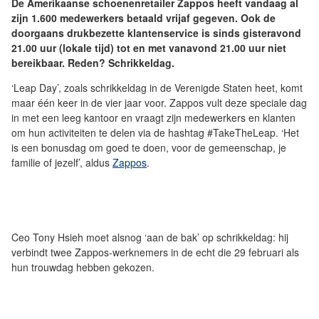
De Amerikaanse schoenenretailer Zappos heeft vandaag al
zijn 1.600 medewerkers betaald vrijaf gegeven. Ook de
doorgaans drukbezette klantenservice is sinds gisteravond
21.00 uur (lokale tijd) tot en met vanavond 21.00 uur niet
bereikbaar. Reden? Schrikkeldag.
‘Leap Day’, zoals schrikkeldag in de Verenigde Staten heet, komt
maar één keer in de vier jaar voor. Zappos vult deze speciale dag
in met een leeg kantoor en vraagt zijn medewerkers en klanten
om hun activiteiten te delen via de hashtag #TakeTheLeap. ‘Het
is een bonusdag om goed te doen, voor de gemeenschap, je
familie of jezelf’, aldus
Zappos
.
Ceo Tony Hsieh moet alsnog ‘aan de bak’ op schrikkeldag: hij
verbindt twee Zappos-werknemers in de echt die 29 februari als
hun trouwdag hebben gekozen.