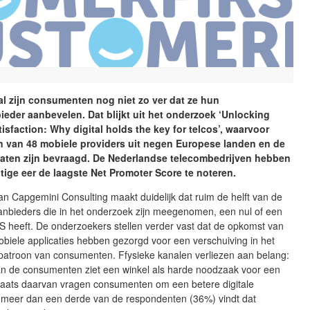
al zijn consumenten nog niet zo ver dat ze hun
eder aanbevelen. Dat blijkt uit het onderzoek ‘Unlocking
isfaction: Why digital holds the key for telcos’, waarvoor
n van 48 mobiele providers uit negen Europese landen en de
taten zijn bevraagd. De Nederlandse telecombedrijven hebben
htige eer de laagste Net Promoter Score te noteren.
an Capgemini Consulting maakt duidelijk dat ruim de helft van de
anbieders die in het onderzoek zijn meegenomen, een nul of een
S heeft. De onderzoekers stellen verder vast dat de opkomst van
obiele applicaties hebben gezorgd voor een verschuiving in het
patroon van consumenten. Ffysieke kanalen verliezen aan belang:
an de consumenten ziet een winkel als harde noodzaak voor een
plaats daarvan vragen consumenten om een betere digitale
ts meer dan een derde van de respondenten (36%) vindt dat