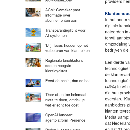
providers hen
ACM: CVmaker past
Klantbehou
informatie over
In het onderz
abonnementen aan
digitale kan
Transparantieplicht voor
noteerden in
AI-systemen
terwijl aanb
omzetdaling v
‘Blijf focus houden op het
bedrijven die
verbeteren van klantreizen’
Regionale lunchketens
Een derde va
scoren hoogste
technologieën
klantloyaliteit
de klantervar
technologieën
Eerst de basis, dan de bot
(46%) te wil
die hun provi
‘Door af en toe helemaal
overstap. ‘Kl
niets te doen, ontdek je
aanbieders zi
wat er echt toe doet’
klanten tevre
OpenAI lanceert
Media &amp; 
agentplatform Presence
dat Nederlan
en dat 21 pro
Radar: klachten over