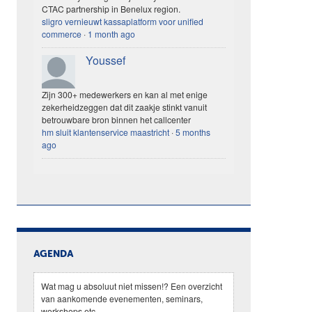
CTAC partnership in Benelux region.
sligro vernieuwt kassaplatform voor unified
commerce
·
1 month ago
Youssef
Zijn 300+ medewerkers en kan al met enige
zekerheidzeggen dat dit zaakje stinkt vanuit
betrouwbare bron binnen het callcenter
hm sluit klantenservice maastricht
·
5 months
ago
AGENDA
Wat mag u absoluut niet missen!? Een overzicht
van aankomende evenementen, seminars,
workshops etc.