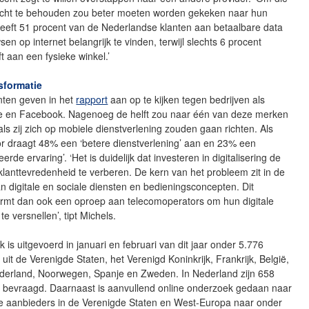
echt te behouden zou beter moeten worden gekeken naar hun
eeft 51 procent van de Nederlandse klanten aan betaalbare data
sen op internet belangrijk te vinden, terwijl slechts 6 procent
t aan een fysieke winkel.’
nsformatie
ten geven in het
rapport
aan op te kijken tegen bedrijven als
e en Facebook. Nagenoeg de helft zou naar één van deze merken
ls zij zich op mobiele dienstverlening zouden gaan richten. Als
or draagt 48% een ‘betere dienstverlening’ aan en 23% een
erde ervaring’. ‘Het is duidelijk dat investeren in digitalisering de
 klanttevredenheid te verberen. De kern van het probleem zit in de
van digitale en sociale diensten en bedieningsconcepten. Dit
rmt dan ook een oproep aan telecomoperators om hun digitale
te versnellen’, tipt Michels.
 is uitgevoerd in januari en februari van dit jaar onder 5.776
it de Verenigde Staten, het Verenigd Koninkrijk, Frankrijk, België,
ederland, Noorwegen, Spanje en Zweden. In Nederland zijn 658
bevraagd. Daarnaast is aanvullend online onderzoek gedaan naar
le aanbieders in de Verenigde Staten en West-Europa naar onder