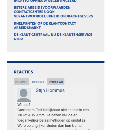
INCASSO OPNIEUW GECERTIFICEERD
BETERE ARBEIDSVOORWAARDEN
CONTACTCENTERS OOK
VERANTWOORDELIJKHEID OPDRACHTGEVERS
KNELPUNTEN OP DE KLANTCONTACT
ARBEIDSMARKT
DE KLANT CENTRAAL, NU DE KLANTENSERVICE
NOG!
REACTIES
PEOPLE
RECENT
POPULAR
Stijn Hommes
Wat nu?
Customers First is blijkbaar niet het motto van
ING of ABN Amro. Ze heffen veilige en
toegankelijke betaalmethoden op omdat ze
Wero belangrijker vinden dan hun klanten.