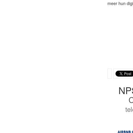
meer hun digit
NP
C
te
AIRBNB 