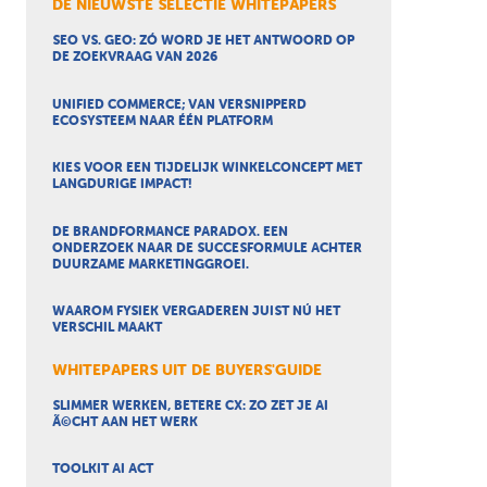
DE NIEUWSTE SELECTIE WHITEPAPERS
SEO VS. GEO: ZÓ WORD JE HET ANTWOORD OP
DE ZOEKVRAAG VAN 2026
UNIFIED COMMERCE; VAN VERSNIPPERD
ECOSYSTEEM NAAR ÉÉN PLATFORM
KIES VOOR EEN TIJDELIJK WINKELCONCEPT MET
LANGDURIGE IMPACT!
DE BRANDFORMANCE PARADOX. EEN
ONDERZOEK NAAR DE SUCCESFORMULE ACHTER
DUURZAME MARKETINGGROEI.
WAAROM FYSIEK VERGADEREN JUIST NÚ HET
VERSCHIL MAAKT
WHITEPAPERS UIT DE BUYERS'GUIDE
SLIMMER WERKEN, BETERE CX: ZO ZET JE AI
Ã©CHT AAN HET WERK
TOOLKIT AI ACT