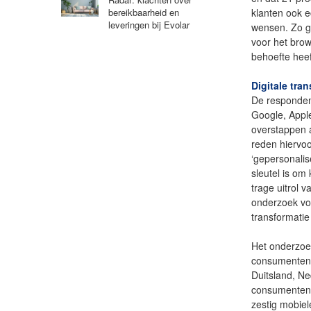
klanten ook 
bereikbaarheid en
leveringen bij Evolar
wensen. Zo g
voor het brow
behoefte heef
Digitale tra
De responden
Google, Appl
overstappen a
reden hiervo
‘gepersonalise
sleutel is om
trage uitrol 
onderzoek vo
transformatie 
Het onderzoek
consumenten u
Duitsland, N
consumenten 
zestig mobie