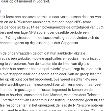
 daar op dit moment in voorziet.
d
oek komt een positieve correlatie naar voren tussen de inzet van
alen en de NPS-score: aanbieders met een hoge NPS-score
 de periode 2012-2014 een bovengemiddelde omzetgroei van 33%,
ieders met een lage NPS-score over dezelfde periode een
an 7% registreerden. In de succesvolle groep bevinden zich de
 hebben ingezet op digitalisering, aldus Capgemini.
n de ondervraagden gelooft dat hun aanbieder digitale
 zoals een website, mobiele applicaties en sociale media inzet om
ing te verbeteren. Van de klanten die de inzet van digitale
 door hun provider het stempel ‘slecht’ geven, zegt bijna de helft
len overstappen naar een andere aanbieder. Van de groep klanten
der op dit punt positief beoordeelt, overweegt slechts 14% een
antverwachtingen van telecombedrijven zijn veranderd, maar veel
jn er niet in geslaagd om hieraan tegemoet te komen en de
den te houden’, constateert Han Michels, vice-president Telecom,
Entertainment van Capgemini Consulting. Inzoomend geeft hij aan
dse respondenten in het onderzoek de laagste NPS-score noteren
cent zegt te willen overstappen naar een andere provider. ‘Om die