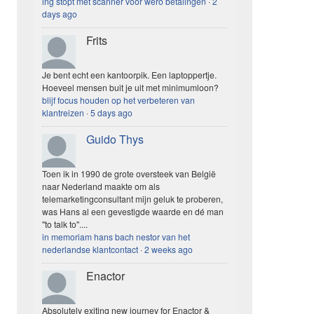
ing stopt met scanner voor wero betalingen
·
2
days ago
Frits
Je bent echt een kantoorpik. Een laptoppertje.
Hoeveel mensen buit je uit met minimumloon?
blijf focus houden op het verbeteren van
klantreizen
·
5 days ago
Guido Thys
Toen ik in 1990 de grote oversteek van België
naar Nederland maakte om als
telemarketingconsultant mijn geluk te proberen,
was Hans al een gevestigde waarde en dé man
"to talk to"....
in memoriam hans bach nestor van het
nederlandse klantcontact
·
2 weeks ago
Enactor
Absolutely exiting new journey for Enactor &