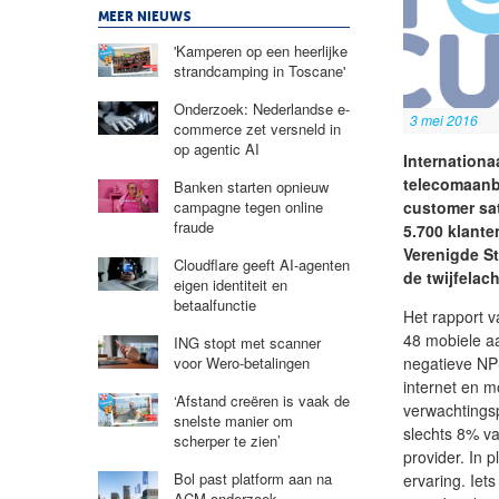
MEER NIEUWS
'Kamperen op een heerlijke
strandcamping in Toscane'
Onderzoek: Nederlandse e-
3 mei 2016
commerce zet versneld in
op agentic AI
Internationa
telecomaanbi
Banken starten opnieuw
customer sat
campagne tegen online
fraude
5.700 klante
Verenigde S
Cloudflare geeft AI-agenten
de twijfelac
eigen identiteit en
betaalfunctie
Het rapport v
48 mobiele a
ING stopt met scanner
negatieve NP
voor Wero-betalingen
internet en m
‘Afstand creëren is vaak de
verwachtings
snelste manier om
slechts 8% v
scherper te zien’
provider. In 
Bol past platform aan na
ervaring. Ie
ACM-onderzoek