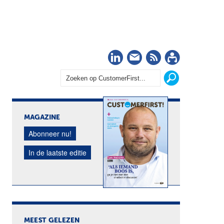
LinkedIn
Nieuwsbrief
RSS
Abonn
MAGAZINE
Abonneer nu!
In de laatste editie
MEEST GELEZEN