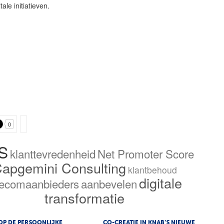
ale initiatieven.
0
S
klanttevredenheid
Net Promoter Score
apgemini Consulting
klantbehoud
digitale
lecomaanbieders
aanbevelen
transformatie
OP DE PERSOONLIJKE
CO-CREATIE IN KNAB’S NIEUWE