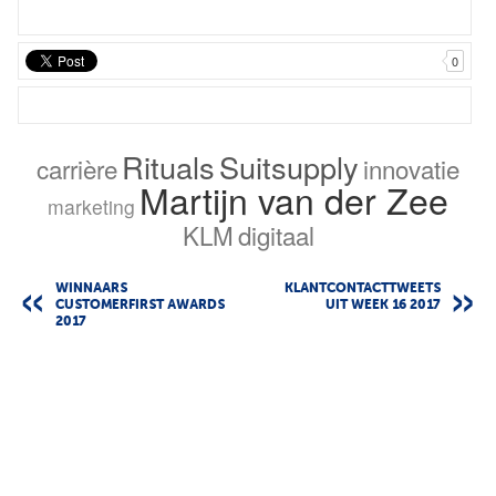
0
Rituals
Suitsupply
carrière
innovatie
Martijn van der Zee
marketing
KLM
digitaal
WINNAARS
KLANTCONTACTTWEETS
CUSTOMERFIRST AWARDS
UIT WEEK 16 2017
2017