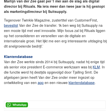
Martijn van der Zee gaat per 1 mei aan de slag als digital
director bij Rituals. Na iets meer dan twee jaar is hij gestopt
als marketingdirecteur bij Suitsupply.
Tegenover Twinkle Magazine, zustertitel van CustomerFirst,
bevestigt
Van der Zee de transfer. ‘Ik ben weg bij Suitsupply na
een mooie tijd met veel innovatie. Mijn focus zal bij Rituals liggen
op het consolideren en versnellen van de digitale en
internationale groei. Het lijkt me een erg interessante uitdaging bij
dit snelgroeiende bedrijf.’
Klantendatabase
Van der Zee werkte sinds 2014 bij Suitsupply, nadat hij enige tijd
als senior vice president E-commerce werkzaam was bij
KLM
. In
die functie werd hij destijds opgevolgd door Tjalling Smit. De
afgelopen jaren heeft Van der Zee onder meer ingezet op
ontwikkeling van een
app
en een nieuwe
klantendatabase
.