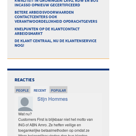
KWALITEIT IN GRONINGEN: LAVG, RDW EN BOS
INCASSO OPNIEUW GECERTIFICEERD
BETERE ARBEIDSVOORWAARDEN
CONTACTCENTERS OOK
VERANTWOORDELIJKHEID OPDRACHTGEVERS
KNELPUNTEN OP DE KLANTCONTACT
ARBEIDSMARKT
DE KLANT CENTRAAL, NU DE KLANTENSERVICE
NOG!
REACTIES
PEOPLE
RECENT
POPULAR
Stijn Hommes
Wat nu?
Customers First is blijkbaar niet het motto van
ING of ABN Amro. Ze heffen veilige en
toegankelijke betaalmethoden op omdat ze
Wero belangrijker vinden dan hun klanten.