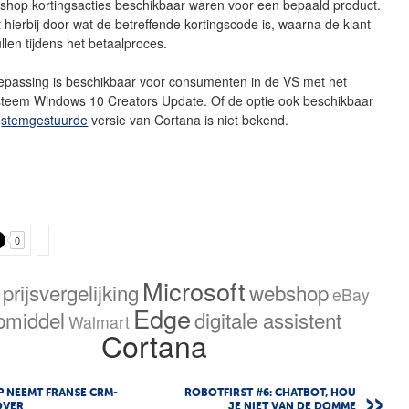
bshop kortingsacties beschikbaar waren voor een bepaald product.
 hierbij door wat de betreffende kortingscode is, waarna de klant
llen tijdens het betaalproces.
epassing is beschikbaar voor consumenten in de VS met het
steem Windows 10 Creators Update. Of de optie ook beschikbaar
e
stemgestuurde
versie van Cortana is niet bekend.
0
Microsoft
prijsvergelijking
webshop
eBay
Edge
pmiddel
digitale assistent
Walmart
Cortana
 NEEMT FRANSE CRM-
ROBOTFIRST #6: CHATBOT, HOU
OVER
JE NIET VAN DE DOMME