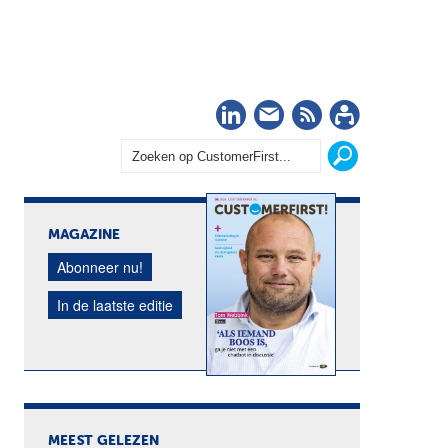
LinkedIn
Nieuwsbrief
RSS
Abonn
MAGAZINE
Abonneer nu!
In de laatste editie
MEEST GELEZEN