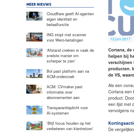
MEER NIEUWS
Cloudflare geeft AI-agenten
eigen identiteit en
betaalfunctie
ING stopt met scanner
13 juni 2017
voor Wero-betalingen
Cortana, de 
‘Afstand creëren is vaak de
snelste manier om
helpen bij h
scherper te zien’
verschijnen 
producten. I
Bol past platform aan na
de VS, waar
ACM-onderzoek
Als een consu
ACM: CVmaker past
Cortana een 
informatie over
abonnementen aan
product. Door
een lijst met
Transparantieplicht voor
vervolgens n
AI-systemen
Kortingsact
‘Blijf focus houden op het
verbeteren van klantreizen’
De vergelijki