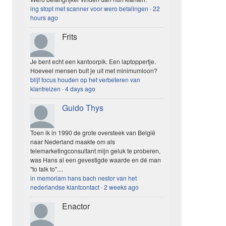
ing stopt met scanner voor wero betalingen
·
22
hours ago
Frits
Je bent echt een kantoorpik. Een laptoppertje.
Hoeveel mensen buit je uit met minimumloon?
blijf focus houden op het verbeteren van
klantreizen
·
4 days ago
Guido Thys
Toen ik in 1990 de grote oversteek van België
naar Nederland maakte om als
telemarketingconsultant mijn geluk te proberen,
was Hans al een gevestigde waarde en dé man
"to talk to"....
in memoriam hans bach nestor van het
nederlandse klantcontact
·
2 weeks ago
Enactor