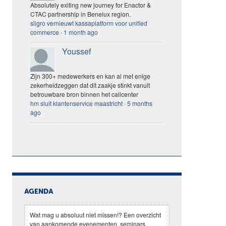
Absolutely exiting new journey for Enactor &
CTAC partnership in Benelux region.
sligro vernieuwt kassaplatform voor unified
commerce
·
1 month ago
Youssef
Zijn 300+ medewerkers en kan al met enige
zekerheidzeggen dat dit zaakje stinkt vanuit
betrouwbare bron binnen het callcenter
hm sluit klantenservice maastricht
·
5 months
ago
AGENDA
Wat mag u absoluut niet missen!? Een overzicht
van aankomende evenementen, seminars,