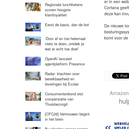
er in een we
Regionale lunchketens
Cortana geeft
scoren hoogste
deze kan invu
klantloyaliteit
Eerst de basis, dan de bot
De nieuwe to
besturingssy
komt voor d
‘Door af en toe helemaal
niets te doen, ontdek je
wat er echt toe doet’
OpenAI lanceert
agentplatform Presence
Radar: klachten over
bereikbaarheid en
leveringen bij Evolar
Amazon
Consumentenbond eist
hul
compensatie van
Thuisbezorgd
[CFC26] Vertrouwen begint
in het brein
WEBHELP
Buurlanden winnen terrein
SPELER 