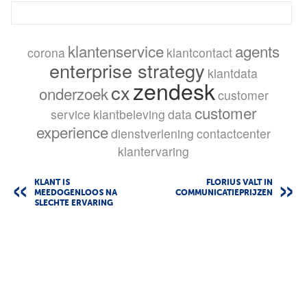
klantenservice
agents
corona
klantcontact
enterprise strategy
klantdata
zendesk
cx
onderzoek
customer
customer
service
klantbeleving
data
experience
dienstverlening
contactcenter
klantervaring
KLANT IS
FLORIUS VALT IN
MEEDOGENLOOS NA
COMMUNICATIEPRIJZEN
SLECHTE ERVARING