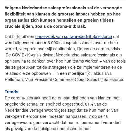
Volgens Nederlandse salesprofessionals zal de verhoogde
flexibiliteit van klanten de grootste impact hebben op hoe
organisaties zich kunnen herstellen en groeien tijdens
cruciale tijden, zoals de corona-uitbraak.
Dat blijkt uit een
onderzoek van softwarebedrijf Salesforce
dat
werd uitgevoerd onder 6.000 salesprofessionals over de hele
wereld, verspreid over vijf continenten, tijdens de corona-crisis.
‘De COVID-19-crisis dwingt Nederlandse salesprofessionals om
opnieuw na te denken over hoe hun teams werken – van de tools
die ze gebruiken tot de strategieën die ze implementeren en de
relaties die ze opbouwen – in een moeilijke tijd’, aldus Eva
Heffernan, Vice-President Commerce Cloud Sales bij Salesforce.
Trends
De corona-uitbraak heeft de omstandigheden van klanten met
ongekende schaal en snelheid opgeschud. 81% van de
Nederlandse vertegenwoordigers zegt dat ze hun manier van
verkopen hierdoor snel moesten aanpassen. 7 op de 10
vertegenwoordigers verwacht dat hun rol permanent verandert
als gevolg van de huidige economische trends.