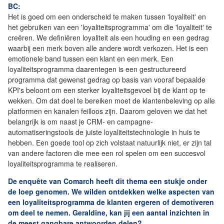
BC:
Het is goed om een onderscheid te maken tussen 'loyaliteit' en
het gebruiken van een 'loyaliteitsprogramma' om die 'loyaliteit' te
creëren. We definiëren loyaliteit als een houding en een gedrag
waarbij een merk boven alle andere wordt verkozen. Het is een
emotionele band tussen een klant en een merk. Een
loyaliteitsprogramma daarentegen is een gestructureerd
programma dat gewenst gedrag op basis van vooraf bepaalde
KPI's beloont om een sterker loyaliteitsgevoel bij de klant op te
wekken. Om dat doel te bereiken moet de klantenbeleving op alle
platformen en kanalen feilloos zijn. Daarom geloven we dat het
belangrijk is om naast je CRM- en campagne-
automatiseringstools de juiste loyaliteitstechnologie in huis te
hebben. Een goede tool op zich volstaat natuurlijk niet, er zijn tal
van andere factoren die mee een rol spelen om een succesvol
loyaliteitsprogramma te realiseren.
De enquête van Comarch heeft dit thema een stukje onder
de loep genomen. We wilden ontdekken welke aspecten van
een loyaliteitsprogramma de klanten ergeren of demotiveren
om deel te nemen. Geraldine, kan jij een aantal inzichten in
de meest gangbare antwoorden delen?