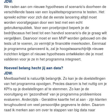
JDW:
We raden aan om nieuwe hypotheses of scenario's doorheen de
verschillende fases van een loyaliteitsprogramma te testen. Het
spreekt echter voor zich dat de eerste lancering altijd moet
worden voorafgegaan door een test met een echt
gebruikerspubliek. Voor een proefproject beperk je de
bedrijfscasus het best tot een handvol scenario's die je graag wilt
vergelijken. Daarvoor moet er een MVP worden gebouwd om die
tests uit te voeren, zo vermijd je financiële meerkosten. Eenmaal
je programma gelanceerd is, zal je hoogstwaarschijnlijk nieuwe
inzichten krijgen of nieuwe hypotheses ontwikkelen die je moet
valideren voor je ze in het programma integreert.
Hoeveel belang hecht jij aan data?
JDW:
Meetbaarheid is natuurlijk belangrijk. Zo kan je de doelstellingen
van het programma opvolgen. Precies daarom is het nuttig om je
KPI's op je doelstellingen af te stemmen. Zo kan je de
vooruitgang en 'gezondheid' van je programma probleemloos
evalueren. Anderzijds - Geraldine kaartte het al aan - zijn klanten
terughoudend om veel persoonlijke gegevens te delen. Daarom
raad ik merken aan om over te stappen van big data naar