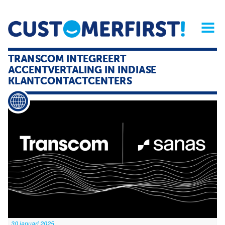
Home
Opinie
Archief
Magazine
Service
Buyers'Guide
TRANSCOM INTEGREERT
Linked
Nieu
R
ACCENTVERTALING IN INDIASE
KLANTCONTACTCENTERS
30 januari 2025