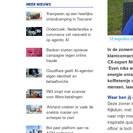
MEER NIEUWS
'Kamperen op een heerlijke
strandcamping in Toscane'
Onderzoek: Nederlandse e-
commerce zet versneld in
12 augustus 2
op agentic AI
In de zomerr
Banken starten opnieuw
campagne tegen online
klantcontact
fraude
CX-expert N
‘Even niks w
Cloudflare geeft AI-agenten
energie onts
eigen identiteit en
koffietentje
betaalfunctie
mensen, laad
ING stopt met scanner
voor Wero-betalingen
Waar ben jij 
Deze zomer is
‘Afstand creëren is vaak de
Kijkduin, me
snelste manier om
naar mijn moe
scherper te zien’
inspiratie qu
Bol past platform aan na
office’ is to
ACM-onderzoek