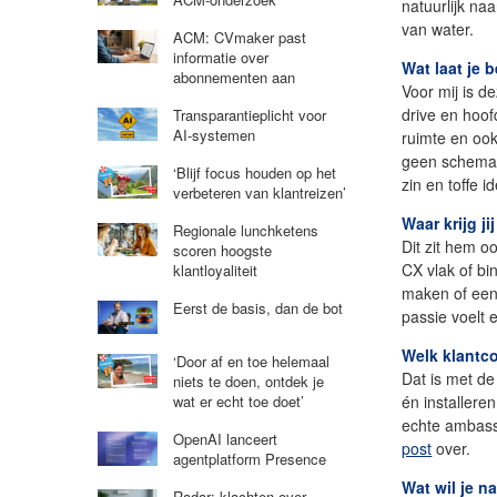
natuurlijk na
van water.
ACM: CVmaker past
informatie over
Wat laat je 
abonnementen aan
Voor mij is d
drive en hoof
Transparantieplicht voor
AI-systemen
ruimte en ook
geen schema q
‘Blijf focus houden op het
zin en toffe i
verbeteren van klantreizen’
Waar krijg j
Regionale lunchketens
Dit zit hem o
scoren hoogste
CX vlak of b
klantloyaliteit
maken of een 
Eerst de basis, dan de bot
passie voelt 
Welk klantco
‘Door af en toe helemaal
Dat is met d
niets te doen, ontdek je
én installeren
wat er echt toe doet’
echte ambassa
OpenAI lanceert
post
over.
agentplatform Presence
Wat wil je n
Radar: klachten over