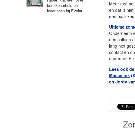
Meer rustmom
bereikbaarheid en
en dat is nie
leveringen bij Evolar
een paar kee
Ultieme zome
Onderneem ee
een collega di
lang niet ges
contact en on
daarmee! En j
Lees ook de
Masselink
(
en
Jordy va
Zo