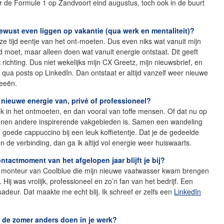
ar de Formule 1 op Zandvoort eind augustus, toch ook in de buurt
bewust even liggen op vakantie (qua werk en mentaliteit)?
eze tijd eentje van het ont-moeten. Dus even niks wat vanuit mijn
d moet, maar alleen doen wat vanuit energie ontstaat. Dit geeft
 richting. Dus niet wekelijks mijn CX Greetz, mijn nieuwsbrief, en
ua posts op LinkedIn. Dan ontstaat er altijd vanzelf weer nieuwe
deeën.
ij nieuwe energie van, privé of professioneel?
ok in het ontmoeten, en dan vooral van toffe mensen. Of dat nu op
innen andere inspirerende vakgebieden is. Samen een wandeling
goede cappuccino bij een leuk koffietentje. Dat je de gedeelde
en de verbinding, dan ga ik altijd vol energie weer huiswaarts.
ntactmoment van het afgelopen jaar blijft je bij?
e monteur van Coolblue die mijn nieuwe vaatwasser kwam brengen
. Hij was vrolijk, professioneel en zo’n fan van het bedrijf. Een
deur. Dat maakte me echt blij. Ik schreef er zelfs een
LinkedIn
a de zomer anders doen in je werk?