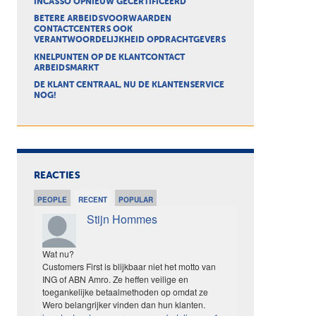
INCASSO OPNIEUW GECERTIFICEERD
BETERE ARBEIDSVOORWAARDEN
CONTACTCENTERS OOK
VERANTWOORDELIJKHEID OPDRACHTGEVERS
KNELPUNTEN OP DE KLANTCONTACT
ARBEIDSMARKT
DE KLANT CENTRAAL, NU DE KLANTENSERVICE
NOG!
REACTIES
PEOPLE
RECENT
POPULAR
Stijn Hommes
Wat nu?
Customers First is blijkbaar niet het motto van
ING of ABN Amro. Ze heffen veilige en
toegankelijke betaalmethoden op omdat ze
Wero belangrijker vinden dan hun klanten.