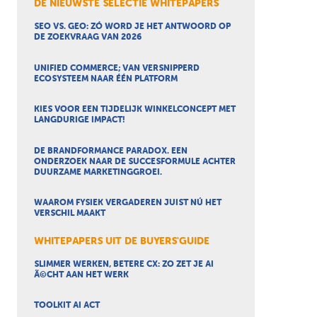
DE NIEUWSTE SELECTIE WHITEPAPERS
SEO VS. GEO: ZÓ WORD JE HET ANTWOORD OP
DE ZOEKVRAAG VAN 2026
UNIFIED COMMERCE; VAN VERSNIPPERD
ECOSYSTEEM NAAR ÉÉN PLATFORM
KIES VOOR EEN TIJDELIJK WINKELCONCEPT MET
LANGDURIGE IMPACT!
DE BRANDFORMANCE PARADOX. EEN
ONDERZOEK NAAR DE SUCCESFORMULE ACHTER
DUURZAME MARKETINGGROEI.
WAAROM FYSIEK VERGADEREN JUIST NÚ HET
VERSCHIL MAAKT
WHITEPAPERS UIT DE BUYERS'GUIDE
SLIMMER WERKEN, BETERE CX: ZO ZET JE AI
Ã©CHT AAN HET WERK
TOOLKIT AI ACT