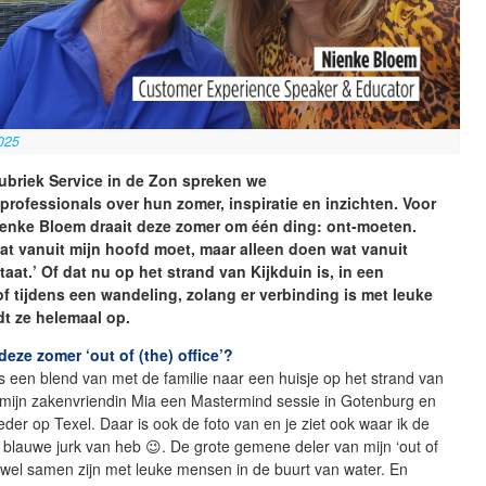
025
ubriek Service in de Zon spreken we
professionals over hun zomer, inspiratie en inzichten. Voor
ienke Bloem draait deze zomer om één ding: ont-moeten.
at vanuit mijn hoofd moet, maar alleen doen wat vanuit
taat.’ Of dat nu op het strand van Kijkduin is, in een
 of tijdens een wandeling, zolang er verbinding is met leuke
t ze helemaal op.
deze zomer ‘out of (the) office’?
 een blend van met de familie naar een huisje op het strand van
t mijn zakenvriendin Mia een Mastermind sessie in Gotenburg en
der op Texel. Daar is ook de foto van en je ziet ook waar ik de
a blauwe jurk van heb 😉. De grote gemene deler van mijn ‘out of
ch wel samen zijn met leuke mensen in de buurt van water. En