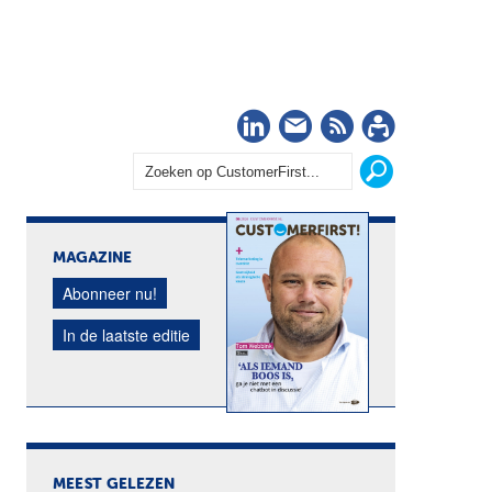
LinkedIn
Nieuwsbrief
RSS
Abonn
MAGAZINE
Abonneer nu!
In de laatste editie
MEEST GELEZEN