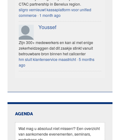
CTAC partnership in Benelux region.
sligro vernieuwt kassaplatform voor unified
commerce
·
1 month ago
Youssef
Zijn 300+ medewerkers en kan al met enige
zekerheidzeggen dat dit zaakje stinkt vanuit
betrouwbare bron binnen het callcenter
hm sluit klantenservice maastricht
·
5 months
ago
AGENDA
Wat mag u absoluut niet missen!? Een overzicht
van aankomende evenementen, seminars,
workshops etc.