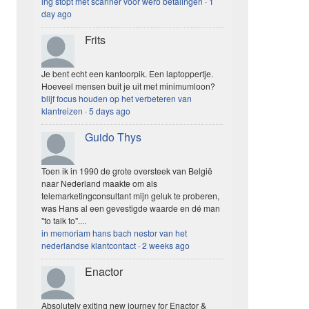
ing stopt met scanner voor wero betalingen
·
1
day ago
Frits
Je bent echt een kantoorpik. Een laptoppertje.
Hoeveel mensen buit je uit met minimumloon?
blijf focus houden op het verbeteren van
klantreizen
·
5 days ago
Guido Thys
Toen ik in 1990 de grote oversteek van België
naar Nederland maakte om als
telemarketingconsultant mijn geluk te proberen,
was Hans al een gevestigde waarde en dé man
"to talk to"....
in memoriam hans bach nestor van het
nederlandse klantcontact
·
2 weeks ago
Enactor
Absolutely exiting new journey for Enactor &