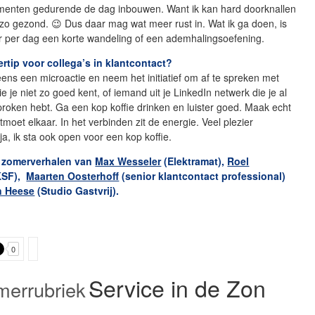
enten gedurende de dag inbouwen. Want ik kan hard doorknallen
t zo gezond. 😉 Dus daar mag wat meer rust in. Wat ik ga doen, is
r per dag een korte wandeling of een ademhalingsoefening.
rtip voor collega’s in klantcontact?
ns een microactie en neem het initiatief om af te spreken met
e je niet zo goed kent, of iemand uit je LinkedIn netwerk die je al
proken hebt. Ga een kop koffie drinken en luister goed. Maak echt
tmoet elkaar. In het verbinden zit de energie. Veel plezier
a, ik sta ook open voor een kop koffie.
 zomerverhalen van
Max Wesseler
(Elektramat),
Roel
KSF),
Maarten Oosterhoff
(senior klantcontact professional)
n Heese
(Studio Gastvrij).
0
Service in de Zon
merrubriek