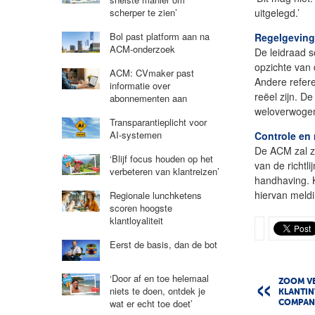
scherper te zien’
uitgelegd.’
Bol past platform aan na
Regelgeving
ACM-onderzoek
De leidraad s
opzichte van 
ACM: CVmaker past
Andere refere
informatie over
reëel zijn. D
abonnementen aan
weloverwoge
Transparantieplicht voor
AI-systemen
Controle en
De ACM zal zo
‘Blijf focus houden op het
van de richtl
verbeteren van klantreizen’
handhaving. 
hiervan meld
Regionale lunchketens
scoren hoogste
klantloyaliteit
Eerst de basis, dan de bot
‘Door af en toe helemaal
ZOOM V
niets te doen, ontdek je
KLANTIN
wat er echt toe doet’
COMPAN