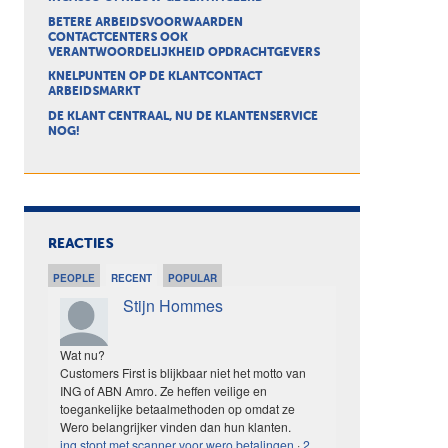
BETERE ARBEIDSVOORWAARDEN
CONTACTCENTERS OOK
VERANTWOORDELIJKHEID OPDRACHTGEVERS
KNELPUNTEN OP DE KLANTCONTACT
ARBEIDSMARKT
DE KLANT CENTRAAL, NU DE KLANTENSERVICE
NOG!
REACTIES
PEOPLE
RECENT
POPULAR
Stijn Hommes
Wat nu?
Customers First is blijkbaar niet het motto van
ING of ABN Amro. Ze heffen veilige en
toegankelijke betaalmethoden op omdat ze
Wero belangrijker vinden dan hun klanten.
ing stopt met scanner voor wero betalingen
·
2