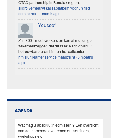
CTAC partnership in Benelux region.
sligro vernieuwt kassaplatform voor unified
commerce
·
1 month ago
Youssef
Zijn 300+ medewerkers en kan al met enige
zekerheidzeggen dat dit zaakje stinkt vanuit
betrouwbare bron binnen het callcenter
hm sluit klantenservice maastricht
·
5 months
ago
AGENDA
Wat mag u absoluut niet missen!? Een overzicht
van aankomende evenementen, seminars,
workshops etc.