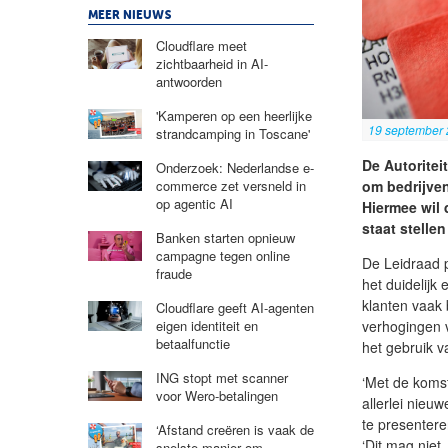
MEER NIEUWS
Cloudflare meet
zichtbaarheid in AI-
antwoorden
'Kamperen op een heerlijke
19 september
strandcamping in Toscane'
De Autoritei
Onderzoek: Nederlandse e-
commerce zet versneld in
om bedrijven
op agentic AI
Hiermee wil 
staat stelle
Banken starten opnieuw
campagne tegen online
De Leidraad p
fraude
het duidelijk
klanten vaak 
Cloudflare geeft AI-agenten
eigen identiteit en
verhogingen v
betaalfunctie
het gebruik v
ING stopt met scanner
‘Met de komst
voor Wero-betalingen
allerlei nieu
te presenter
‘Afstand creëren is vaak de
‘Dit mag niet
snelste manier om