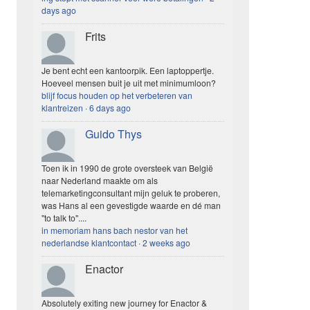
days ago
Frits
Je bent echt een kantoorpik. Een laptoppertje.
Hoeveel mensen buit je uit met minimumloon?
blijf focus houden op het verbeteren van
klantreizen
·
6 days ago
Guido Thys
Toen ik in 1990 de grote oversteek van België
naar Nederland maakte om als
telemarketingconsultant mijn geluk te proberen,
was Hans al een gevestigde waarde en dé man
"to talk to"....
in memoriam hans bach nestor van het
nederlandse klantcontact
·
2 weeks ago
Enactor
Absolutely exiting new journey for Enactor &