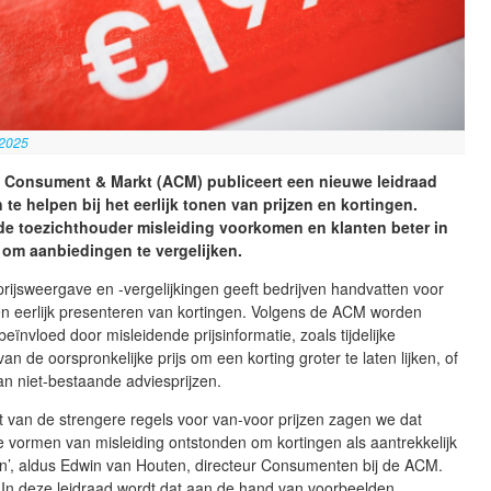
 2025
t Consument & Markt (ACM) publiceert een nieuwe leidraad
 te helpen bij het eerlijk tonen van prijzen en kortingen.
de toezichthouder misleiding voorkomen en klanten beter in
n om aanbiedingen te vergelijken.
rijsweergave en -vergelijkingen geeft bedrijven handvatten voor
 en eerlijk presenteren van kortingen. Volgens de ACM worden
beïnvloed door misleidende prijsinformatie, zoals tijdelijke
an de oorspronkelijke prijs om een korting groter te laten lijken, of
an niet-bestaande adviesprijzen.
 van de strengere regels voor van-voor prijzen zagen we dat
we vormen van misleiding ontstonden om kortingen als aantrekkelijk
en’, aldus Edwin van Houten, directeur Consumenten bij de ACM.
. In deze leidraad wordt dat aan de hand van voorbeelden