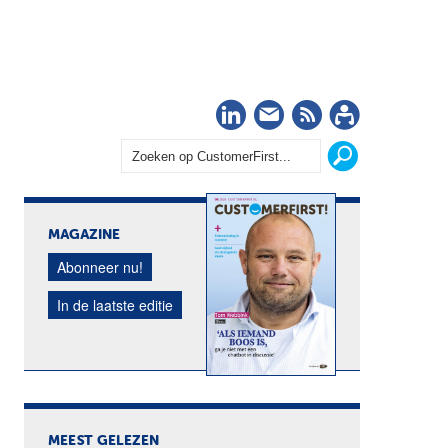
LinkedIn
Nieuwsbrief
RSS
Abonn
MAGAZINE
Abonneer nu!
In de laatste editie
MEEST GELEZEN