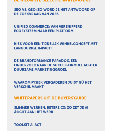
DE NIEUWSTE SELECTIE WHITEPAPERS
SEO VS. GEO: ZÓ WORD JE HET ANTWOORD OP
DE ZOEKVRAAG VAN 2026
UNIFIED COMMERCE; VAN VERSNIPPERD
ECOSYSTEEM NAAR ÉÉN PLATFORM
KIES VOOR EEN TIJDELIJK WINKELCONCEPT MET
LANGDURIGE IMPACT!
DE BRANDFORMANCE PARADOX. EEN
ONDERZOEK NAAR DE SUCCESFORMULE ACHTER
DUURZAME MARKETINGGROEI.
WAAROM FYSIEK VERGADEREN JUIST NÚ HET
VERSCHIL MAAKT
WHITEPAPERS UIT DE BUYERS'GUIDE
SLIMMER WERKEN, BETERE CX: ZO ZET JE AI
Ã©CHT AAN HET WERK
TOOLKIT AI ACT