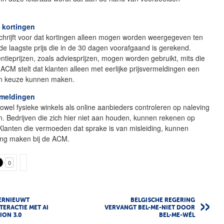
 kortingen
chrijft voor dat kortingen alleen mogen worden weergegeven ten
de laagste prijs die in de 30 dagen voorafgaand is gerekend.
ntieprijzen, zoals adviesprijzen, mogen worden gebruikt, mits die
e ACM stelt dat klanten alleen met eerlijke prijsvermeldingen een
n keuze kunnen maken.
 meldingen
wel fysieke winkels als online aanbieders controleren op naleving
ijn. Bedrijven die zich hier niet aan houden, kunnen rekenen op
Klanten die vermoeden dat sprake is van misleiding, kunnen
ing maken bij de ACM.
0
ERNIEUWT
BELGISCHE REGERING
TERACTIE MET AI
VERVANGT BEL-ME-NIET DOOR
ION 3.0
BEL-ME-WÉL