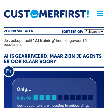
Home
Opinie
Archief
Magazine
Service
Buyers'Guide
Linked
Nieu
R
ZOEKRESULTATEN
SORTEER OP:
Je zoekopdracht
' AI-training'
heeft ongeveer 12
resultaten.
AI
IS GEARRIVEERD, MAAR ZIJN JE AGENTS
ER OOK KLAAR VOOR?