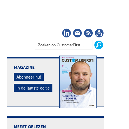
LinkedIn
Nieuwsbrief
RSS
Abonn
MAGAZINE
Abonneer nu!
In de laatste editie
MEEST GELEZEN