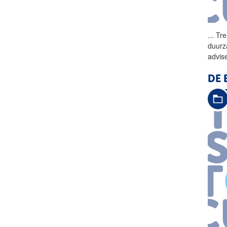
...
Tre
duurz
advis
DE 