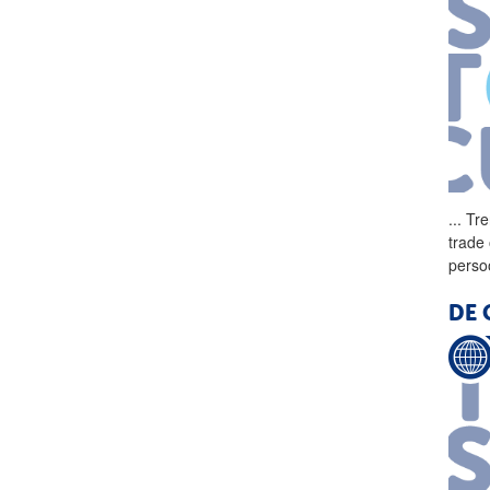
...
Tre
trade
perso
DE 