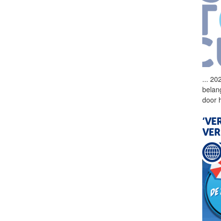
...
202
belan
door 
‘VE
VER