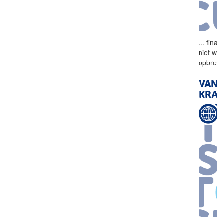
...
fin
niet 
opbre
VAN
KRA