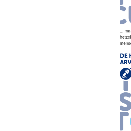
...
maa
hetze
mense
DE 
ARV