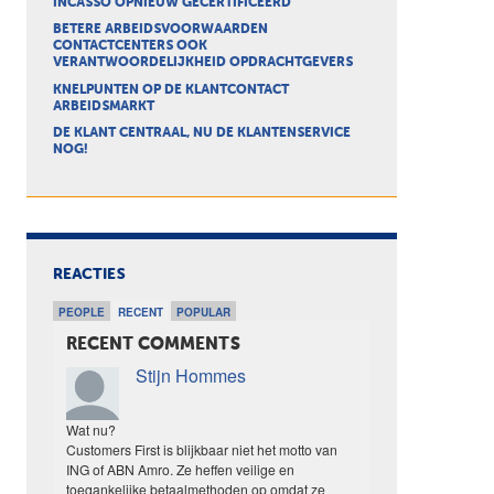
INCASSO OPNIEUW GECERTIFICEERD
BETERE ARBEIDSVOORWAARDEN
CONTACTCENTERS OOK
VERANTWOORDELIJKHEID OPDRACHTGEVERS
KNELPUNTEN OP DE KLANTCONTACT
ARBEIDSMARKT
DE KLANT CENTRAAL, NU DE KLANTENSERVICE
NOG!
REACTIES
PEOPLE
RECENT
POPULAR
RECENT COMMENTS
Stijn Hommes
Wat nu?
Customers First is blijkbaar niet het motto van
ING of ABN Amro. Ze heffen veilige en
toegankelijke betaalmethoden op omdat ze