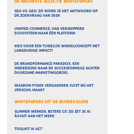
DE NIEUWSTE SELECTIE WHITEPAPERS
SEO VS. GEO: ZÓ WORD JE HET ANTWOORD OP
DE ZOEKVRAAG VAN 2026
UNIFIED COMMERCE; VAN VERSNIPPERD
ECOSYSTEEM NAAR ÉÉN PLATFORM
KIES VOOR EEN TIJDELIJK WINKELCONCEPT MET
LANGDURIGE IMPACT!
DE BRANDFORMANCE PARADOX. EEN
ONDERZOEK NAAR DE SUCCESFORMULE ACHTER
DUURZAME MARKETINGGROEI.
WAAROM FYSIEK VERGADEREN JUIST NÚ HET
VERSCHIL MAAKT
WHITEPAPERS UIT DE BUYERS'GUIDE
SLIMMER WERKEN, BETERE CX: ZO ZET JE AI
Ã©CHT AAN HET WERK
TOOLKIT AI ACT