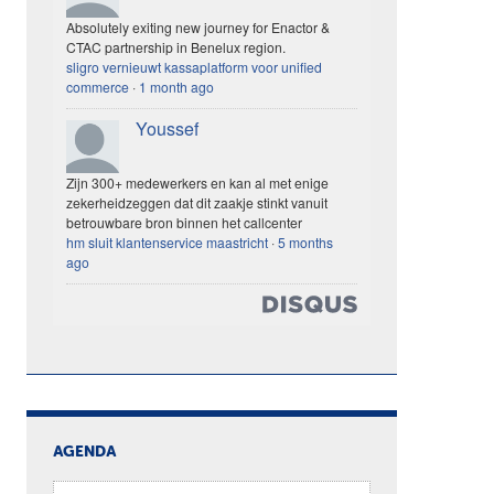
Absolutely exiting new journey for Enactor &
CTAC partnership in Benelux region.
sligro vernieuwt kassaplatform voor unified
commerce
·
1 month ago
Youssef
Zijn 300+ medewerkers en kan al met enige
zekerheidzeggen dat dit zaakje stinkt vanuit
betrouwbare bron binnen het callcenter
hm sluit klantenservice maastricht
·
5 months
ago
AGENDA