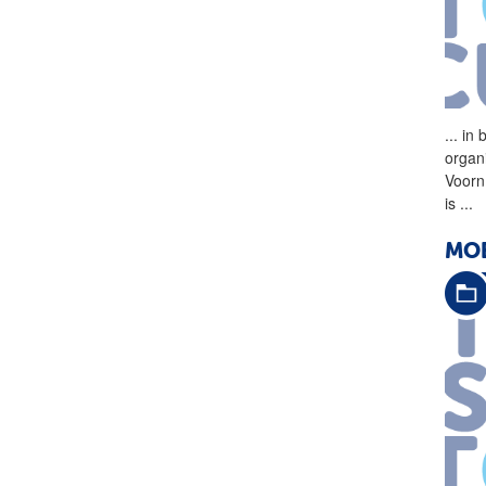
...
in 
organ
Voorn
is
...
MOE