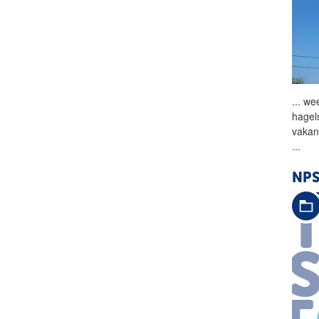
...
wee
hagel
vakan
...
NPS