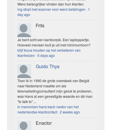
Wero belangrijker vinden dan hun klanten.
ing stopt met scanner voor wero betalingen
·
1
day ago
Frits
Je bent echt een kantoorpik. Een laptoppertje.
Hoeveel mensen buit je uit met minimumloon?
blijf focus houden op het verbeteren van
klantreizen
·
5 days ago
Guido Thys
Toen ik in 1990 de grote oversteek van België
naar Nederland maakte om als
telemarketingconsultant mijn geluk te proberen,
was Hans al een gevestigde waarde en dé man
"to talk to"....
in memoriam hans bach nestor van het
nederlandse klantcontact
·
2 weeks ago
Enactor