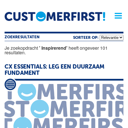
Home
Opinie
Archief
Magazine
Service
Buyers'Guide
Linked
Nieu
R
ZOEKRESULTATEN
SORTEER OP:
Je zoekopdracht
' Inspirerend'
heeft ongeveer 101
resultaten.
CX ESSENTIALS: LEG EEN DUURZAAM
FUNDAMENT