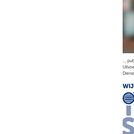
...
pub
Uitvo
Diens
WIJ