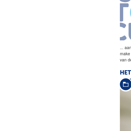
...
aan 
make 
van
de
HET