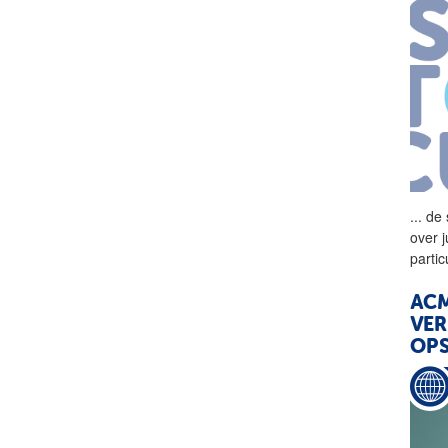
...
de 
over 
parti
AC
VER
OP