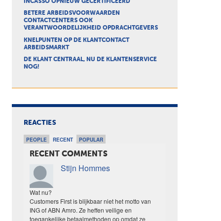
INCASSO OPNIEUW GECERTIFICEERD
BETERE ARBEIDSVOORWAARDEN
CONTACTCENTERS OOK
VERANTWOORDELIJKHEID OPDRACHTGEVERS
KNELPUNTEN OP DE KLANTCONTACT
ARBEIDSMARKT
DE KLANT CENTRAAL, NU DE KLANTENSERVICE
NOG!
REACTIES
PEOPLE
RECENT
POPULAR
RECENT COMMENTS
Stijn Hommes
Wat nu?
Customers First is blijkbaar niet het motto van
ING of ABN Amro. Ze heffen veilige en
toegankelijke betaalmethoden op omdat ze