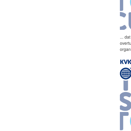
...
dat
overtu
organ
KVK