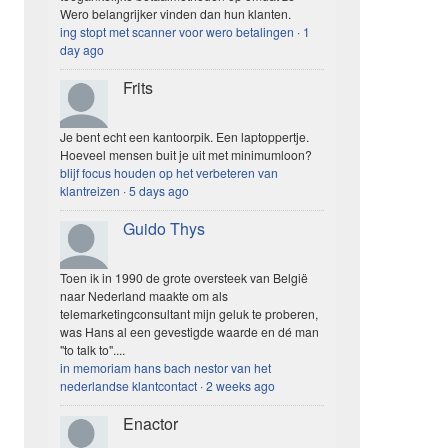
Wero belangrijker vinden dan hun klanten.
ing stopt met scanner voor wero betalingen
·
1
day ago
Frits
Je bent echt een kantoorpik. Een laptoppertje.
Hoeveel mensen buit je uit met minimumloon?
blijf focus houden op het verbeteren van
klantreizen
·
5 days ago
Guido Thys
Toen ik in 1990 de grote oversteek van België
naar Nederland maakte om als
telemarketingconsultant mijn geluk te proberen,
was Hans al een gevestigde waarde en dé man
"to talk to"....
in memoriam hans bach nestor van het
nederlandse klantcontact
·
2 weeks ago
Enactor