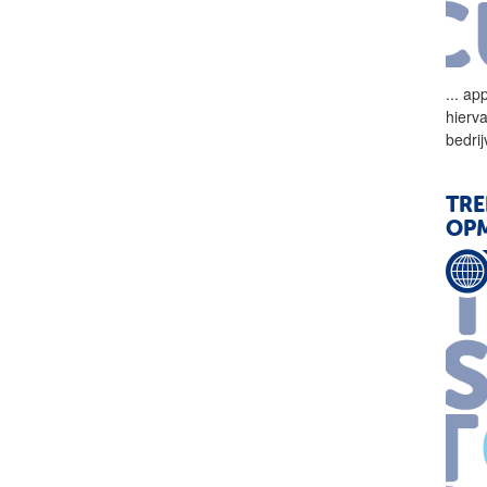
...
app
hierv
bedrij
TRE
OP