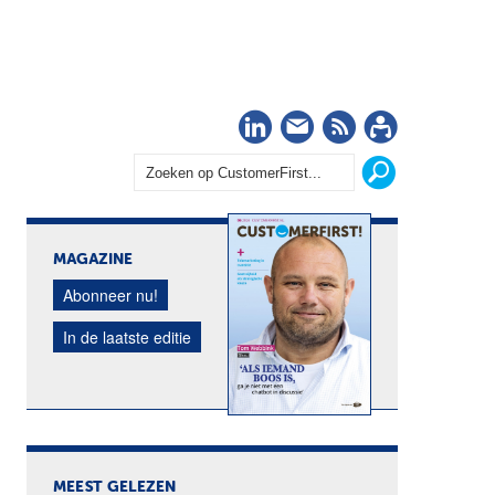
LinkedIn
Nieuwsbrief
RSS
Abonn
MAGAZINE
Abonneer nu!
In de laatste editie
MEEST GELEZEN