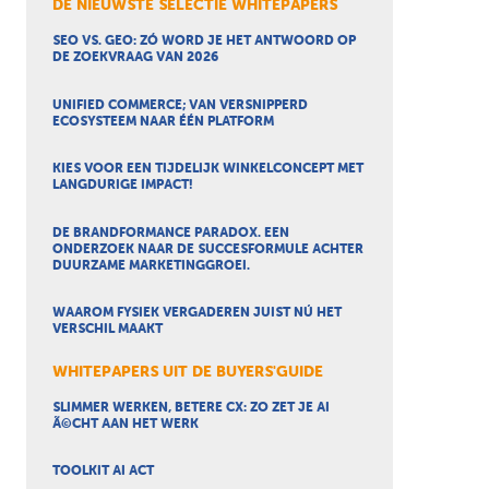
DE NIEUWSTE SELECTIE WHITEPAPERS
SEO VS. GEO: ZÓ WORD JE HET ANTWOORD OP
DE ZOEKVRAAG VAN 2026
UNIFIED COMMERCE; VAN VERSNIPPERD
ECOSYSTEEM NAAR ÉÉN PLATFORM
KIES VOOR EEN TIJDELIJK WINKELCONCEPT MET
LANGDURIGE IMPACT!
DE BRANDFORMANCE PARADOX. EEN
ONDERZOEK NAAR DE SUCCESFORMULE ACHTER
DUURZAME MARKETINGGROEI.
WAAROM FYSIEK VERGADEREN JUIST NÚ HET
VERSCHIL MAAKT
WHITEPAPERS UIT DE BUYERS'GUIDE
SLIMMER WERKEN, BETERE CX: ZO ZET JE AI
Ã©CHT AAN HET WERK
TOOLKIT AI ACT