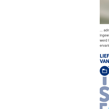
...
adm
ingew
werd 
ervar
LIE
VA