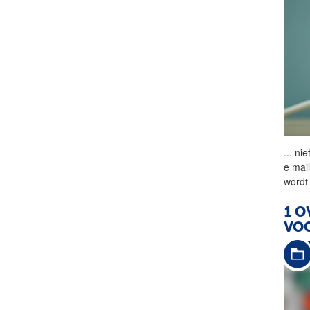
...
nie
e mai
wordt 
1 O
VOO