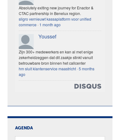
Absolutely exiting new journey for Enactor &
CTAC partnership in Benelux region.
sligro vernieuwt kassaplatform voor unified
commerce
·
1 month ago
Youssef
Zijn 300+ medewerkers en kan al met enige
zekerheidzeggen dat dit zaakje stinkt vanuit
betrouwbare bron binnen het callcenter
hm sluit klantenservice maastricht
·
5 months
ago
AGENDA