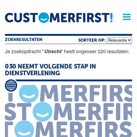
Home
Opinie
Archief
Magazine
Service
Buyers'Guide
Linked
Nieu
R
ZOEKRESULTATEN
SORTEER OP:
Je zoekopdracht
' Utrecht'
heeft ongeveer 320 resultaten.
030 NEEMT VOLGENDE STAP IN
DIENSTVERLENING