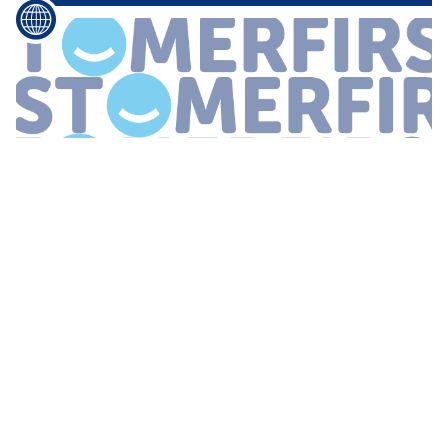
...
van de online retailer in
Utrecht
Hiervandaan krijgen klanten
ondersteuning bij hun aankopen voor de feestdagen en daarna
via telefoon mail en chat We bedienen al geruime tijd de klanten
van bol
...
WINNAARS CUSTOMERFIRST AWARDS 2017