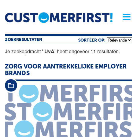
Home
Opinie
Archief
Magazine
Service
Buyers'Guide
Linked
Nieu
R
ZOEKRESULTATEN
SORTEER OP:
Je zoekopdracht
' UvA'
heeft ongeveer 11 resultaten.
ZORG VOOR AANTREKKELIJKE EMPLOYER
BRANDS