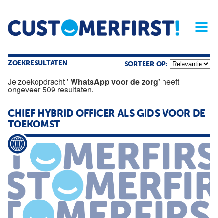
Home
Opinie
Archief
Magazine
Service
Buyers'Guide
Linked
Nieu
R
ZOEKRESULTATEN
SORTEER OP:
Je zoekopdracht
' WhatsApp voor de zorg'
heeft
ongeveer 509 resultaten.
CHIEF HYBRID OFFICER ALS GIDS
VOOR
DE
TOEKOMST