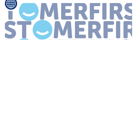
...
24 7 terecht bij Sensoor
Whatsapp
Twitter 0
...
MEDISCHE
ZORG
OP AFSTAND VOORKOMT
HOGE KOSTEN EN STRESS