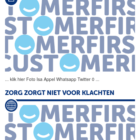
...
klik hier Foto Isa Appel
Whatsapp
Twitter 0
...
ZORG
ZORGT NIET
VOOR
KLACHTEN