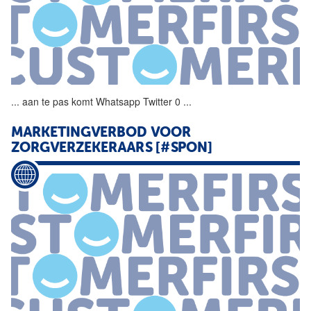
...
aan te pas komt
Whatsapp
Twitter 0
...
MARKETINGVERBOD
VOOR
ZORGVERZEKERAARS [#SPON]