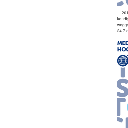
...
201
kondi
wegge
24 7 
MED
HOG