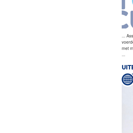
...
Ass
voerd
met m
...
UIT