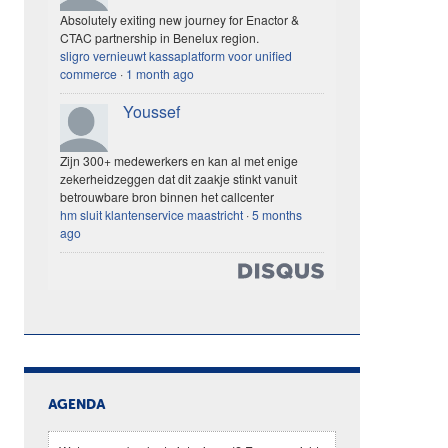
Absolutely exiting new journey for Enactor &
CTAC partnership in Benelux region.
sligro vernieuwt kassaplatform voor unified
commerce
·
1 month ago
Youssef
Zijn 300+ medewerkers en kan al met enige
zekerheidzeggen dat dit zaakje stinkt vanuit
betrouwbare bron binnen het callcenter
hm sluit klantenservice maastricht
·
5 months
ago
AGENDA