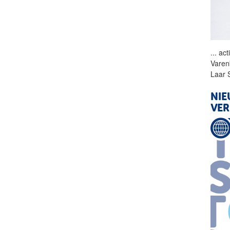
...
act
Varen
Laar 
NIE
VER