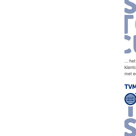
...
het
klant
met e
TVM