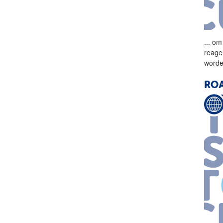
...
om 
reage
worden
ROA