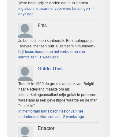
Wero belangrijker vinden dan hun klanten.
ing stopt met scanner voor wero betalingen
·
4
days ago
Frits
Je bent echt een kantoorpik. Een laptoppertje.
Hoeveel mensen buit je uit met minimumloon?
blijf focus houden op het verbeteren van
klantreizen
·
1 week ago
Guido Thys
Toen ik in 1990 de grote oversteek van België
naar Nederland maakte om als
telemarketingconsultant mijn geluk te proberen,
was Hans al een gevestigde waarde en dé man
"to talk to"....
in memoriam hans bach nestor van het
nederlandse klantcontact
·
2 weeks ago
Enactor