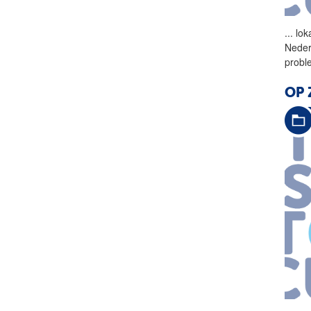
...
lok
Neder
probl
OP 