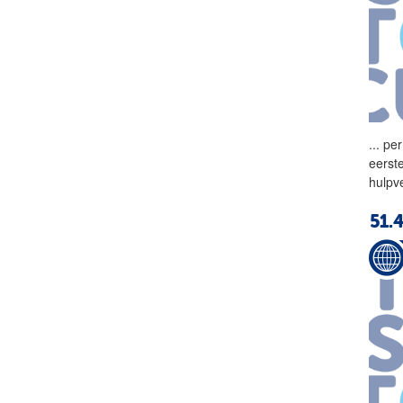
...
per
eerst
hulpv
51.