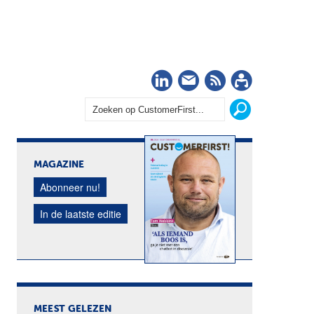
LinkedIn
Nieuwsbrief
RSS
Abonn
MAGAZINE
Abonneer nu!
In de laatste editie
MEEST GELEZEN