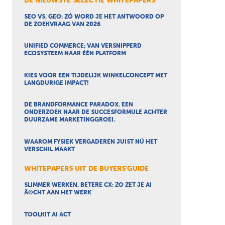
DE NIEUWSTE SELECTIE WHITEPAPERS
SEO VS. GEO: ZÓ WORD JE HET ANTWOORD OP
DE ZOEKVRAAG VAN 2026
UNIFIED COMMERCE; VAN VERSNIPPERD
ECOSYSTEEM NAAR ÉÉN PLATFORM
KIES VOOR EEN TIJDELIJK WINKELCONCEPT MET
LANGDURIGE IMPACT!
DE BRANDFORMANCE PARADOX. EEN
ONDERZOEK NAAR DE SUCCESFORMULE ACHTER
DUURZAME MARKETINGGROEI.
WAAROM FYSIEK VERGADEREN JUIST NÚ HET
VERSCHIL MAAKT
WHITEPAPERS UIT DE BUYERS'GUIDE
SLIMMER WERKEN, BETERE CX: ZO ZET JE AI
Ã©CHT AAN HET WERK
TOOLKIT AI ACT