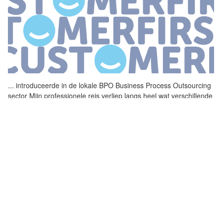
...
introduceerde in de lokale
BPO
Business Process Outsourcing
sector Mijn professionele reis verliep langs heel wat verschillende
BPO
spelers waarbij ik uiteindelijk bij WEngage belandde Deze
...
DE ONBEGRENSDE MOGELIJKHEDEN IN
TURKIJE EN SURINAME