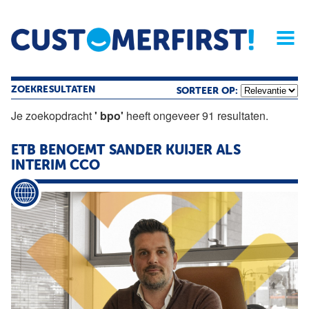
Home
Opinie
Archief
Magazine
Service
Buyers'Guide
Linked
Nieu
R
ZOEKRESULTATEN
SORTEER OP:
Je zoekopdracht
' bpo'
heeft ongeveer 91 resultaten.
ETB BENOEMT SANDER KUIJER ALS
INTERIM CCO