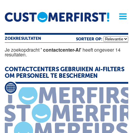
Home
Opinie
Archief
Magazine
Service
Buyers'Guide
Linked
Nieu
R
ZOEKRESULTATEN
SORTEER OP:
Je zoekopdracht
' contactcenter-AI'
heeft ongeveer 14
resultaten.
CONTACTCENTERS GEBRUIKEN AI-FILTERS
OM PERSONEEL TE BESCHERMEN