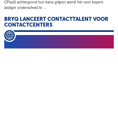
CPaaS achtergrond hun kans grijpen wordt het voor kopers
lastiger onderscheid te
...
BRYQ LANCEERT CONTACTTALENT VOOR
CONTACTCENTERS
...
lanceert ContactTalent voor contactcenters 21 oktober 2024
Kel Koenen Het Amerikaanse Bryq aanbieder van
AI
gestuurde
talentintelligentie heeft ContactTalent aangekondigd een