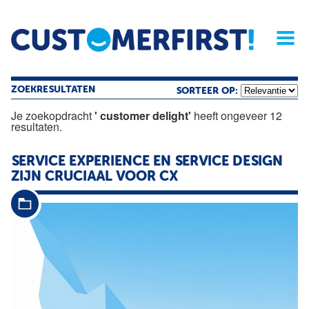
Home
Opinie
Archief
Magazine
Service
Buyers'Guide
Linked
Nieu
R
ZOEKRESULTATEN
SORTEER OP:
Je zoekopdracht
' customer delight'
heeft ongeveer 12
resultaten.
SERVICE EXPERIENCE EN SERVICE DESIGN
ZIJN CRUCIAAL VOOR CX