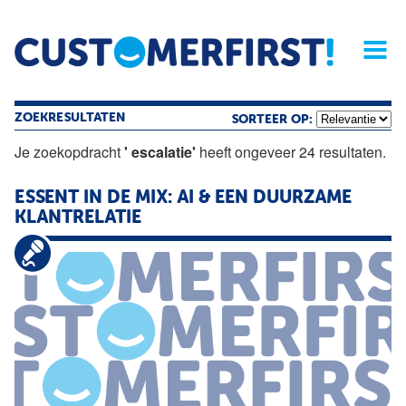
Home
Opinie
Archief
Magazine
Service
Buyers'Guide
Linked
Nieu
R
ZOEKRESULTATEN
SORTEER OP:
Je zoekopdracht
' escalatie'
heeft ongeveer 24 resultaten.
ESSENT IN DE MIX: AI & EEN DUURZAME
KLANTRELATIE