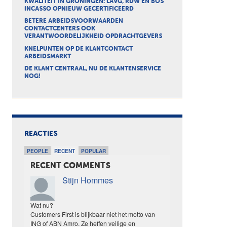
KWALITEIT IN GRONINGEN: LAVG, RDW EN BOS
INCASSO OPNIEUW GECERTIFICEERD
BETERE ARBEIDSVOORWAARDEN
CONTACTCENTERS OOK
VERANTWOORDELIJKHEID OPDRACHTGEVERS
KNELPUNTEN OP DE KLANTCONTACT
ARBEIDSMARKT
DE KLANT CENTRAAL, NU DE KLANTENSERVICE
NOG!
REACTIES
PEOPLE
RECENT
POPULAR
RECENT COMMENTS
Stijn Hommes
Wat nu?
Customers First is blijkbaar niet het motto van
ING of ABN Amro. Ze heffen veilige en