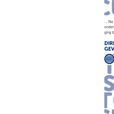
...
Na 
onder
ging 
DIR
GE