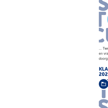
...
Twe
en vr
doorg
KLA
202