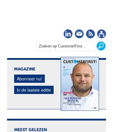
LinkedIn
Nieuwsbrief
RSS
Abonn
MAGAZINE
Abonneer nu!
In de laatste editie
MEEST GELEZEN