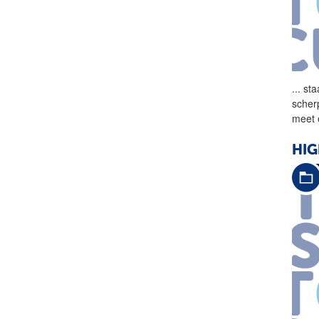
...
sta
scher
meet 
HIG