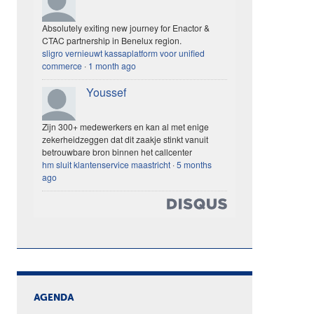
Absolutely exiting new journey for Enactor &
CTAC partnership in Benelux region.
sligro vernieuwt kassaplatform voor unified
commerce
·
1 month ago
Youssef
Zijn 300+ medewerkers en kan al met enige
zekerheidzeggen dat dit zaakje stinkt vanuit
betrouwbare bron binnen het callcenter
hm sluit klantenservice maastricht
·
5 months
ago
AGENDA