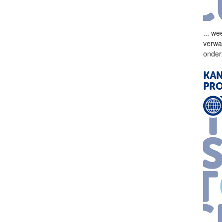
...
wee
verwa
onder
KA
PRO