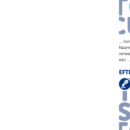
...
hon
Naarm
verwa
een
..
EFT