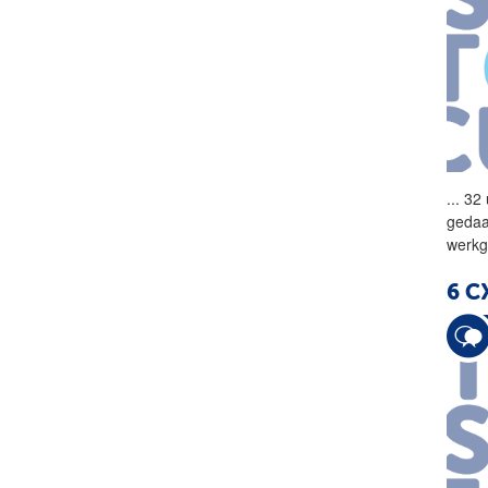
...
32 
gedaa
werkg
6 C