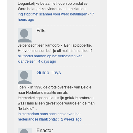
toegankelijke betaalmethoden op omdat ze
Wero belangrijker vinden dan hun klanten.
ing stopt met scanner voor wero betalingen
·
17
hours ago
Frits
Je bent echt een kantoorpik. Een laptoppertje.
Hoeveel mensen buit je uit met minimumloon?
blijf focus houden op het verbeteren van
klantreizen
·
4 days ago
Guido Thys
Toen ik in 1990 de grote oversteek van België
naar Nederland maakte om als
telemarketingconsultant mijn geluk te proberen,
was Hans al een gevestigde waarde en dé man
"to talk to"....
in memoriam hans bach nestor van het
nederlandse klantcontact
·
2 weeks ago
Enactor