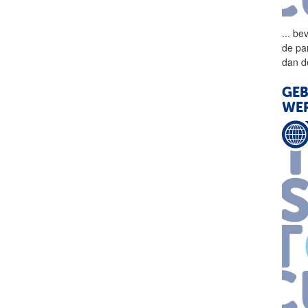
...
bev
de par
dan d
GEB
WE