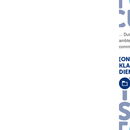
...
Dui
ambte
comm
[ON
KLA
DIE