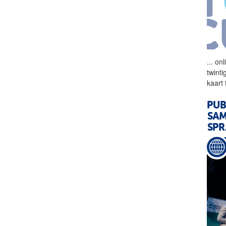
...
onli
twint
kaart
PUB
SA
SP