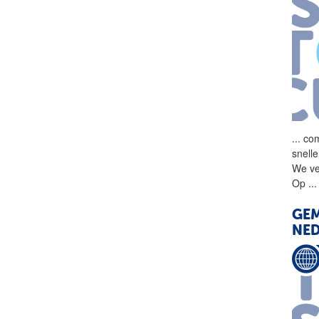
...
com
snell
We ve
Op
...
GEM
NE