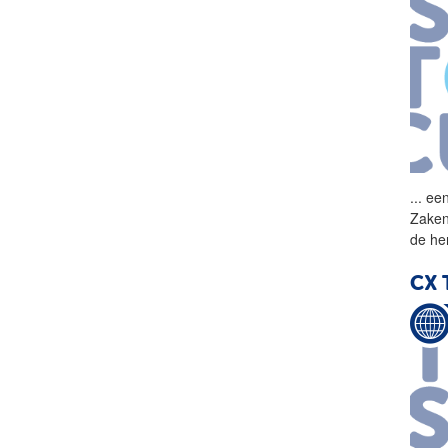
...
een
Zaken
de he
CX 