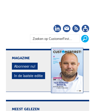
LinkedIn
Nieuwsbrief
RSS
Abonn
MAGAZINE
Abonneer nu!
In de laatste editie
MEEST GELEZEN