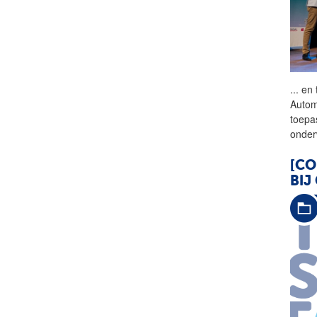
...
en t
Autom
toepa
onder
[CO
BIJ