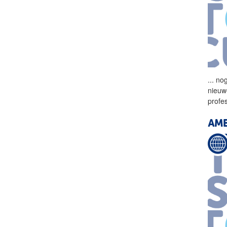
...
nog 
nieuw
profe
AMB