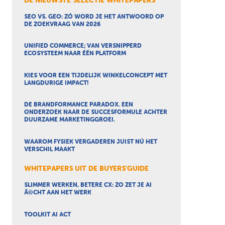
DE NIEUWSTE SELECTIE WHITEPAPERS
SEO VS. GEO: ZÓ WORD JE HET ANTWOORD OP
DE ZOEKVRAAG VAN 2026
UNIFIED COMMERCE; VAN VERSNIPPERD
ECOSYSTEEM NAAR ÉÉN PLATFORM
KIES VOOR EEN TIJDELIJK WINKELCONCEPT MET
LANGDURIGE IMPACT!
DE BRANDFORMANCE PARADOX. EEN
ONDERZOEK NAAR DE SUCCESFORMULE ACHTER
DUURZAME MARKETINGGROEI.
WAAROM FYSIEK VERGADEREN JUIST NÚ HET
VERSCHIL MAAKT
WHITEPAPERS UIT DE BUYERS'GUIDE
SLIMMER WERKEN, BETERE CX: ZO ZET JE AI
Ã©CHT AAN HET WERK
TOOLKIT AI ACT