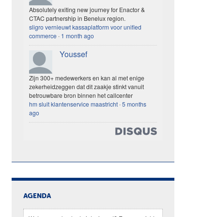
Absolutely exiting new journey for Enactor &
CTAC partnership in Benelux region.
sligro vernieuwt kassaplatform voor unified
commerce
·
1 month ago
Youssef
Zijn 300+ medewerkers en kan al met enige
zekerheidzeggen dat dit zaakje stinkt vanuit
betrouwbare bron binnen het callcenter
hm sluit klantenservice maastricht
·
5 months
ago
AGENDA