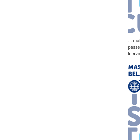
...
mak
passe
leer
MAS
BEL