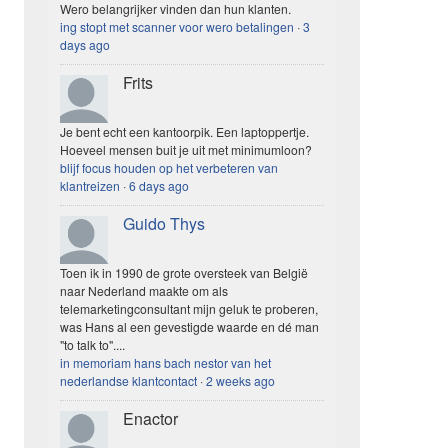
Wero belangrijker vinden dan hun klanten.
ing stopt met scanner voor wero betalingen
·
3
days ago
Frits
Je bent echt een kantoorpik. Een laptoppertje.
Hoeveel mensen buit je uit met minimumloon?
blijf focus houden op het verbeteren van
klantreizen
·
6 days ago
Guido Thys
Toen ik in 1990 de grote oversteek van België
naar Nederland maakte om als
telemarketingconsultant mijn geluk te proberen,
was Hans al een gevestigde waarde en dé man
"to talk to"....
in memoriam hans bach nestor van het
nederlandse klantcontact
·
2 weeks ago
Enactor