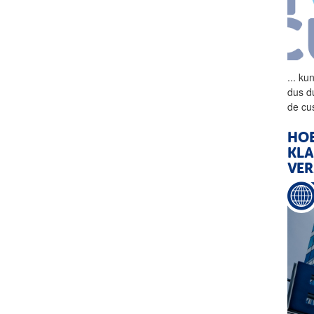
...
kun
dus d
de cu
HOE
KLA
VE