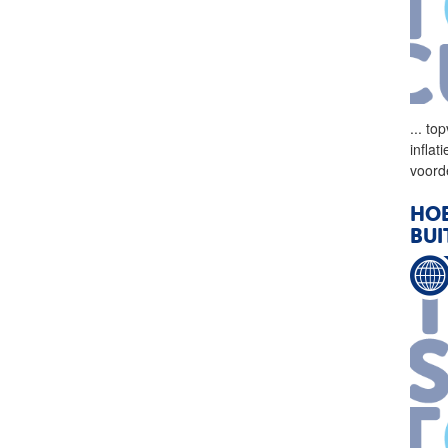
...
top
infla
voord
HOE
BUI