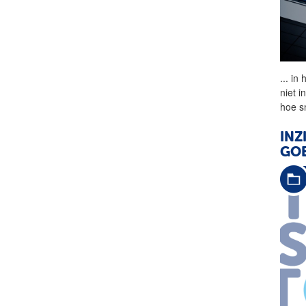
...
in 
niet 
hoe sn
INZ
GOE