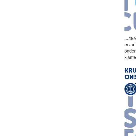
...
te 
ervar
onder
klant
KRU
ONS