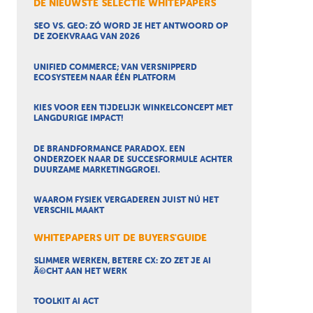
DE NIEUWSTE SELECTIE WHITEPAPERS
SEO VS. GEO: ZÓ WORD JE HET ANTWOORD OP
DE ZOEKVRAAG VAN 2026
UNIFIED COMMERCE; VAN VERSNIPPERD
ECOSYSTEEM NAAR ÉÉN PLATFORM
KIES VOOR EEN TIJDELIJK WINKELCONCEPT MET
LANGDURIGE IMPACT!
DE BRANDFORMANCE PARADOX. EEN
ONDERZOEK NAAR DE SUCCESFORMULE ACHTER
DUURZAME MARKETINGGROEI.
WAAROM FYSIEK VERGADEREN JUIST NÚ HET
VERSCHIL MAAKT
WHITEPAPERS UIT DE BUYERS'GUIDE
SLIMMER WERKEN, BETERE CX: ZO ZET JE AI
Ã©CHT AAN HET WERK
TOOLKIT AI ACT