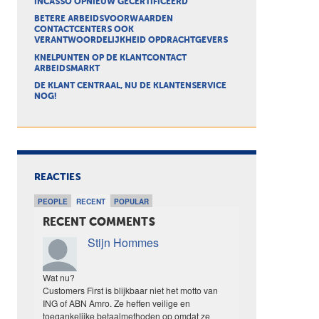
INCASSO OPNIEUW GECERTIFICEERD
BETERE ARBEIDSVOORWAARDEN
CONTACTCENTERS OOK
VERANTWOORDELIJKHEID OPDRACHTGEVERS
KNELPUNTEN OP DE KLANTCONTACT
ARBEIDSMARKT
DE KLANT CENTRAAL, NU DE KLANTENSERVICE
NOG!
REACTIES
PEOPLE
RECENT
POPULAR
RECENT COMMENTS
Stijn Hommes
Wat nu?
Customers First is blijkbaar niet het motto van
ING of ABN Amro. Ze heffen veilige en
toegankelijke betaalmethoden op omdat ze