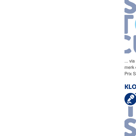
...
via
merk 
Prix 
KLO