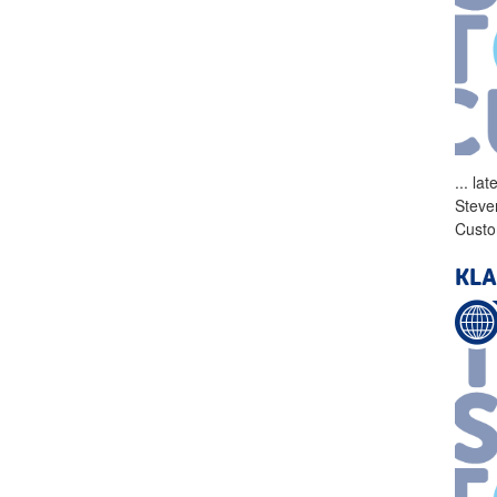
...
lat
Steve
Custo
KLA