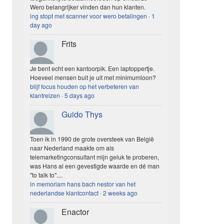
Wero belangrijker vinden dan hun klanten.
ing stopt met scanner voor wero betalingen
·
1
day ago
Frits
Je bent echt een kantoorpik. Een laptoppertje.
Hoeveel mensen buit je uit met minimumloon?
blijf focus houden op het verbeteren van
klantreizen
·
5 days ago
Guido Thys
Toen ik in 1990 de grote oversteek van België
naar Nederland maakte om als
telemarketingconsultant mijn geluk te proberen,
was Hans al een gevestigde waarde en dé man
"to talk to"....
in memoriam hans bach nestor van het
nederlandse klantcontact
·
2 weeks ago
Enactor