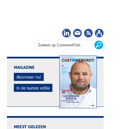
LinkedIn
Nieuwsbrief
RSS
Abonn
MAGAZINE
Abonneer nu!
In de laatste editie
MEEST GELEZEN