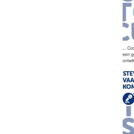
...
Com
een g
ontwi
STE
VAA
KOM