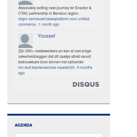
Absolutely exiting new journey for Enactor &
CTAC partnership in Benelux region.
sligro vernieuwt kassaplatform voor unified
commerce
·
1 month ago
Youssef
Zijn 300+ medewerkers en kan al met enige
zekerheidzeggen dat dit zaakje stinkt vanuit
betrouwbare bron binnen het callcenter
hm sluit klantenservice maastricht
·
5 months
ago
AGENDA