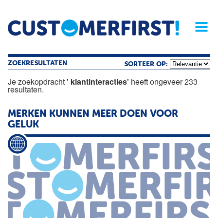
Home
Opinie
Archief
Magazine
Service
Buyers'Guide
Linked
Nieu
R
ZOEKRESULTATEN
SORTEER OP:
Je zoekopdracht
' klantinteracties'
heeft ongeveer 233
resultaten.
MERKEN KUNNEN MEER DOEN VOOR
GELUK