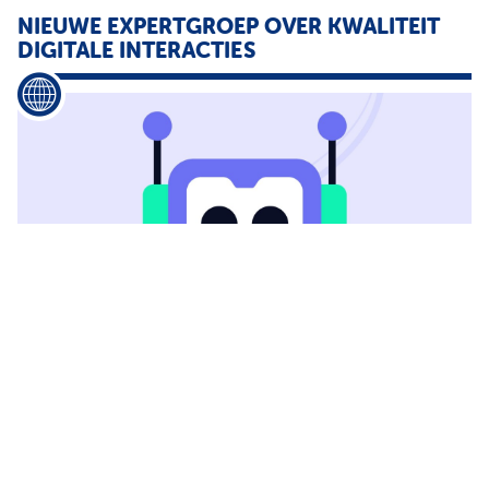
NIEUWE EXPERTGROEP OVER KWALITEIT
DIGITALE INTERACTIES
...
het verbeteren van digitale
klantinteracties
Het onderzoek
wordt uitgevoerd in samenwerking met de Hogeschool van
Amsterdam HvA binnen het programma Lessen De expertgroep
richt zich op de vraag hoe
...