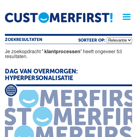
Home
Opinie
Archief
Magazine
Service
Buyers'Guide
Linked
Nieu
R
ZOEKRESULTATEN
SORTEER OP:
Je zoekopdracht
' klantprocessen'
heeft ongeveer 53
resultaten.
DAG VAN OVERMORGEN:
HYPERPERSONALISATIE