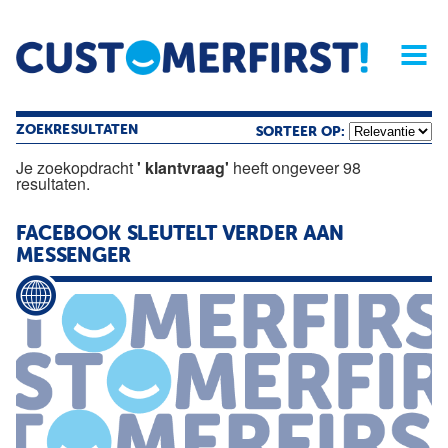
Home
Opinie
Archief
Magazine
Service
Buyers'Guide
Linked
Nieu
R
ZOEKRESULTATEN
SORTEER OP:
Je zoekopdracht
' klantvraag'
heeft ongeveer 98
resultaten.
FACEBOOK SLEUTELT VERDER AAN
MESSENGER