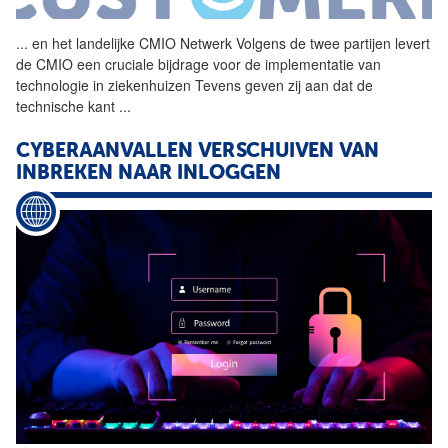
...
en het landelijke CMIO
Netwerk
Volgens de twee partijen levert
de CMIO een cruciale bijdrage voor de implementatie van
technologie in ziekenhuizen Tevens geven zij aan dat de
technische kant
...
CYBERAANVALLEN VERSCHUIVEN VAN
INBREKEN NAAR INLOGGEN