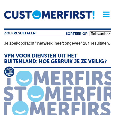
Home
Opinie
Archief
Magazine
Service
Buyers'Guide
Linked
Nieu
R
ZOEKRESULTATEN
SORTEER OP:
Je zoekopdracht
' netwerk'
heeft ongeveer 281 resultaten.
VPN VOOR DIENSTEN UIT HET
BUITENLAND: HOE GEBRUIK JE ZE VEILIG?