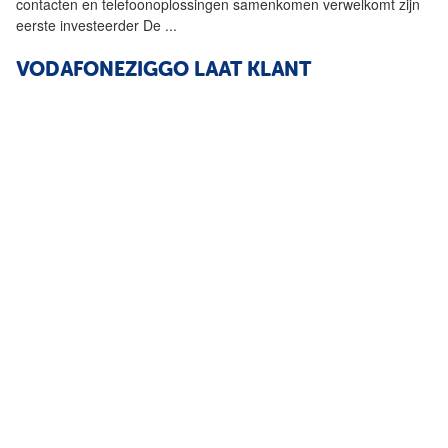
...
2016 Gaiku een Nederlandse
startup
die partijen wereldwijd
toegang biedt tot één platform binnen welke gesprekken
contacten en telefoonoplossingen samenkomen verwelkomt zijn
eerste investeerder De
...
VODAFONEZIGGO LAAT KLANT
FOTOGRAFEREN