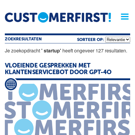
Home
Opinie
Archief
Magazine
Service
Buyers'Guide
Linked
Nieu
R
ZOEKRESULTATEN
SORTEER OP:
Je zoekopdracht
' startup'
heeft ongeveer 127 resultaten.
VLOEIENDE GESPREKKEN MET
KLANTENSERVICEBOT DOOR GPT-4O