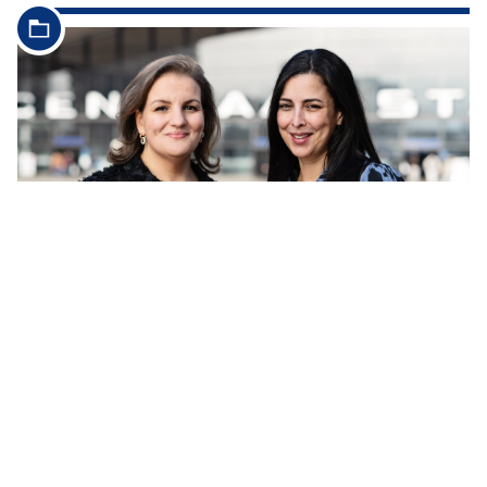
...
support en een slimme vertaaltool van Concentrix verbeteren
ze e mailafhandeling en gesprekskwaliteit Laïla Douhou
Operational Service Partner Manager bij bol en Naima
Itoukouken Senior Manager
...
INNOVATIEVERSNELLER: GENAI BLUEPRINT
TRANSFORMEERT WORKFLOWS