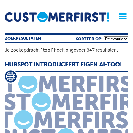
Home
Opinie
Archief
Magazine
Service
Buyers'Guide
Linked
Nieu
R
ZOEKRESULTATEN
SORTEER OP:
Je zoekopdracht
' tool'
heeft ongeveer 347 resultaten.
HUBSPOT INTRODUCEERT EIGEN AI-TOOL