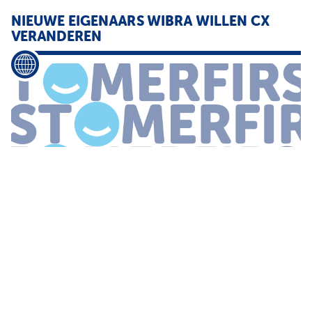
NIEUWE EIGENAARS WIBRA WILLEN CX
VERANDEREN
...
komen maar liefst 255
winkels
in nieuwe handen Prioriteit krijgt
de modernisering en uitbreiding van de customer experience
zowel online als in de shops Wibra telt nu 211
winkels
in
Nederland
...