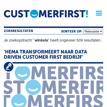
Home
Opinie
Archief
Magazine
Service
Buyers'Guide
Linked
Nieu
R
ZOEKRESULTATEN
SORTEER OP:
Je zoekopdracht
' winkels'
heeft ongeveer 509 resultaten.
‘HEMA TRANSFORMEERT NAAR DATA
DRIVEN CUSTOMER FIRST BEDRIJF’