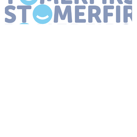
MANGO laat klanten winkelmuziek kiezen 22 maart 2017 Klanten
van MANGO mogen voortaan zelf kiezen welke muziek ze in de
winkels van het Spaanse modemerk horen Via Shazam In Store
krijgen ze toegang
...
PODCAST #8: COR MOLENAAR