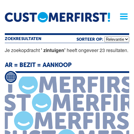
Home
Opinie
Archief
Magazine
Service
Buyers'Guide
Linked
Nieu
R
ZOEKRESULTATEN
SORTEER OP:
Je zoekopdracht
' zintuigen'
heeft ongeveer 23 resultaten.
AR = BEZIT = AANKOOP