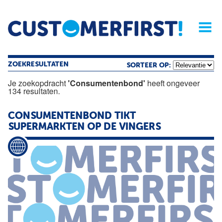
Home
Opinie
Archief
Magazine
Service
Buyers'Guide
Linked
Nieu
R
ZOEKRESULTATEN
SORTEER OP:
Je zoekopdracht
'Consumentenbond'
heeft ongeveer
134 resultaten.
CONSUMENTENBOND
TIKT
SUPERMARKTEN OP DE VINGERS