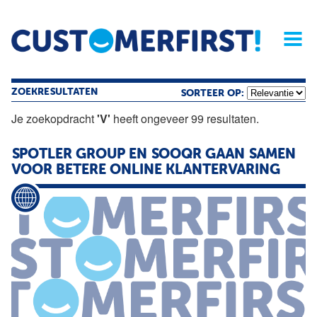
Home
Opinie
Archief
Magazine
Service
Buyers'Guide
Linked
Nieu
R
ZOEKRESULTATEN
SORTEER OP:
Je zoekopdracht
'V'
heeft ongeveer 99 resultaten.
SPOTLER GROUP EN SOOQR GAAN SAMEN
VOOR BETERE ONLINE KLANTERVARING