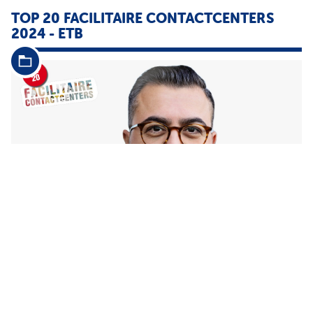
TOP 20
FACILITAIRE
CONTACTCENTERS
2024 - ETB
20
Facilitaire
Contactcenters
2024 ETB 5 december 2024 Kel
Koenen De balans opmaken met Naci Eroğlu 8 ETB 45 000 000
Zijn jullie het afgelopen jaar gegroeid We hebben het afgelopen
jaar een
...