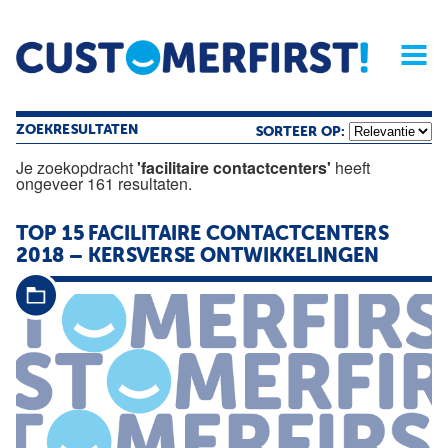
Home
Opinie
Archief
Magazine
Service
Buyers'Guide
Linked
Nieu
R
ZOEKRESULTATEN
SORTEER OP:
Je zoekopdracht
'facilitaire contactcenters'
heeft
ongeveer 161 resultaten.
TOP 15
FACILITAIRE
CONTACTCENTERS
2018 – KERSVERSE ONTWIKKELINGEN