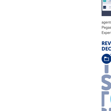
agent
Pegas
Exper
REV
DE