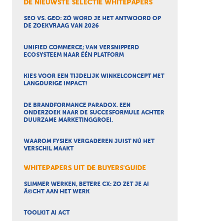
DE NIEUWSTE SELECTIE WHITEPAPERS
SEO VS. GEO: ZÓ WORD JE HET ANTWOORD OP
DE ZOEKVRAAG VAN 2026
UNIFIED COMMERCE; VAN VERSNIPPERD
ECOSYSTEEM NAAR ÉÉN PLATFORM
KIES VOOR EEN TIJDELIJK WINKELCONCEPT MET
LANGDURIGE IMPACT!
DE BRANDFORMANCE PARADOX. EEN
ONDERZOEK NAAR DE SUCCESFORMULE ACHTER
DUURZAME MARKETINGGROEI.
WAAROM FYSIEK VERGADEREN JUIST NÚ HET
VERSCHIL MAAKT
WHITEPAPERS UIT DE BUYERS'GUIDE
SLIMMER WERKEN, BETERE CX: ZO ZET JE AI
Ã©CHT AAN HET WERK
TOOLKIT AI ACT