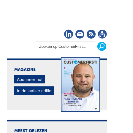
LinkedIn
Nieuwsbrief
RSS
Abonn
MAGAZINE
Abonneer nu!
In de laatste editie
MEEST GELEZEN