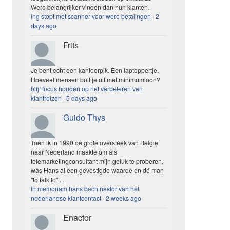
Wero belangrijker vinden dan hun klanten.
ing stopt met scanner voor wero betalingen
·
2
days ago
Frits
Je bent echt een kantoorpik. Een laptoppertje.
Hoeveel mensen buit je uit met minimumloon?
blijf focus houden op het verbeteren van
klantreizen
·
5 days ago
Guido Thys
Toen ik in 1990 de grote oversteek van België
naar Nederland maakte om als
telemarketingconsultant mijn geluk te proberen,
was Hans al een gevestigde waarde en dé man
"to talk to"....
in memoriam hans bach nestor van het
nederlandse klantcontact
·
2 weeks ago
Enactor