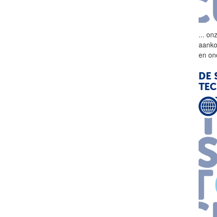
...
onz
aanko
en on
DE 
TE