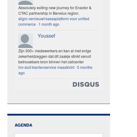
Absolutely exiting new journey for Enactor &
CTAC partnership in Benelux region.
sligro vernieuwt kassaplatform voor unified
commerce
·
1 month ago
Youssef
Zijn 300+ medewerkers en kan al met enige
zekerheidzeggen dat dit zaakje stinkt vanuit
betrouwbare bron binnen het callcenter
hm sluit klantenservice maastricht
·
5 months
ago
AGENDA