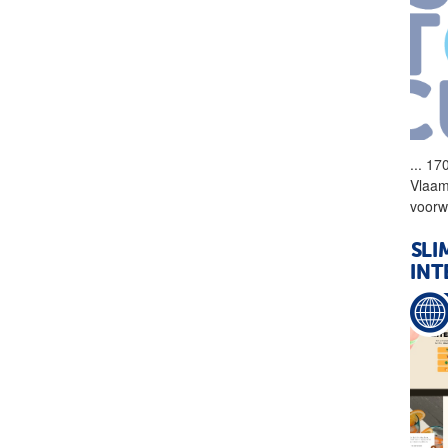
...
170
Vlaam
voorw
SLI
INT