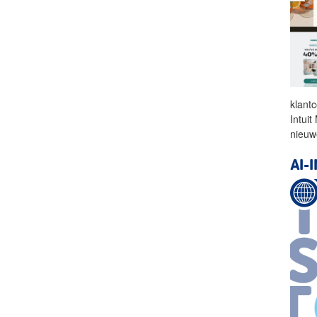
klant
Intui
nieu
AI-