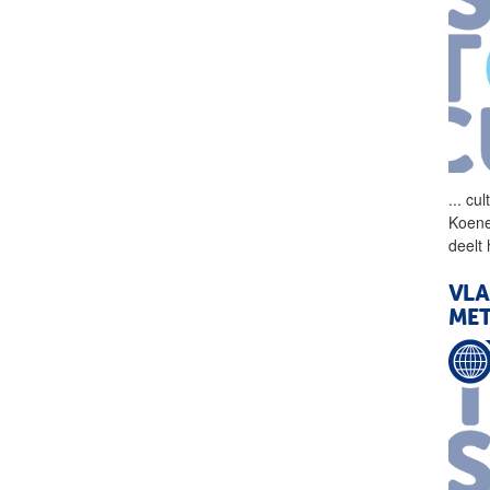
...
cult
Koene
deelt
VLA
MET