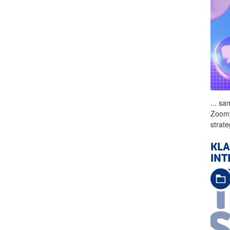
...
sam
Zoomt
strat
KLA
INT