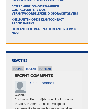
INCASSO OPNIEUW GECERTIFICEERD
BETERE ARBEIDSVOORWAARDEN
CONTACTCENTERS OOK
VERANTWOORDELIJKHEID OPDRACHTGEVERS
KNELPUNTEN OP DE KLANTCONTACT
ARBEIDSMARKT
DE KLANT CENTRAAL, NU DE KLANTENSERVICE
NOG!
REACTIES
PEOPLE
RECENT
POPULAR
RECENT COMMENTS
Stijn Hommes
Wat nu?
Customers First is blijkbaar niet het motto van
ING of ABN Amro. Ze heffen veilige en
toegankelijke betaalmethoden op omdat ze