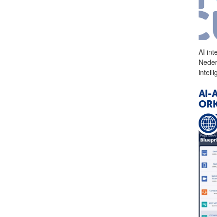
AI
int
Neder
intell
AI-
OR