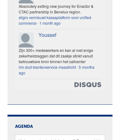
Absolutely exiting new journey for Enactor &
CTAC partnership in Benelux region.
sligro vernieuwt kassaplatform voor unified
commerce
·
1 month ago
Youssef
Zijn 300+ medewerkers en kan al met enige
zekerheidzeggen dat dit zaakje stinkt vanuit
betrouwbare bron binnen het callcenter
hm sluit klantenservice maastricht
·
5 months
ago
AGENDA