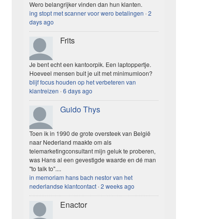
Wero belangrijker vinden dan hun klanten.
ing stopt met scanner voor wero betalingen
·
2
days ago
Frits
Je bent echt een kantoorpik. Een laptoppertje.
Hoeveel mensen buit je uit met minimumloon?
blijf focus houden op het verbeteren van
klantreizen
·
6 days ago
Guido Thys
Toen ik in 1990 de grote oversteek van België
naar Nederland maakte om als
telemarketingconsultant mijn geluk te proberen,
was Hans al een gevestigde waarde en dé man
"to talk to"....
in memoriam hans bach nestor van het
nederlandse klantcontact
·
2 weeks ago
Enactor