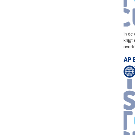
in de
krijg
overt
AP