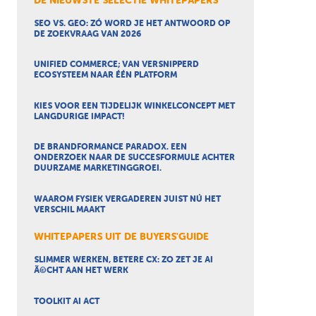
DE NIEUWSTE SELECTIE WHITEPAPERS
SEO VS. GEO: ZÓ WORD JE HET ANTWOORD OP
DE ZOEKVRAAG VAN 2026
UNIFIED COMMERCE; VAN VERSNIPPERD
ECOSYSTEEM NAAR ÉÉN PLATFORM
KIES VOOR EEN TIJDELIJK WINKELCONCEPT MET
LANGDURIGE IMPACT!
DE BRANDFORMANCE PARADOX. EEN
ONDERZOEK NAAR DE SUCCESFORMULE ACHTER
DUURZAME MARKETINGGROEI.
WAAROM FYSIEK VERGADEREN JUIST NÚ HET
VERSCHIL MAAKT
WHITEPAPERS UIT DE BUYERS'GUIDE
SLIMMER WERKEN, BETERE CX: ZO ZET JE AI
Ã©CHT AAN HET WERK
TOOLKIT AI ACT