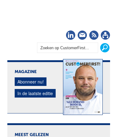
LinkedIn
Nieuwsbrief
RSS
Abonn
MAGAZINE
Abonneer nu!
In de laatste editie
MEEST GELEZEN