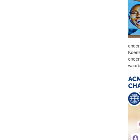
onder
Koene
onder
waarb
AC
CHA