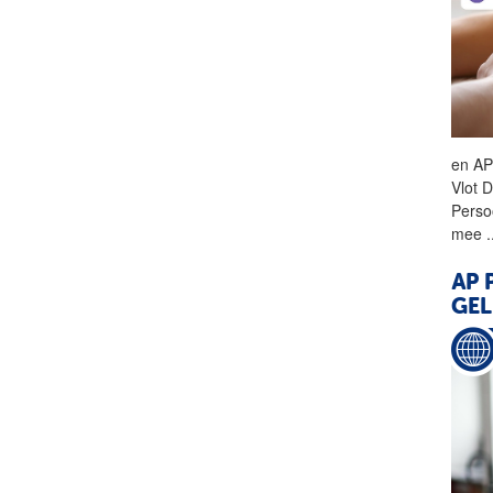
en
A
Vlot 
Pers
mee
.
AP
P
GEL