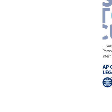
...
van
Pers
intern
AP
O
LEG