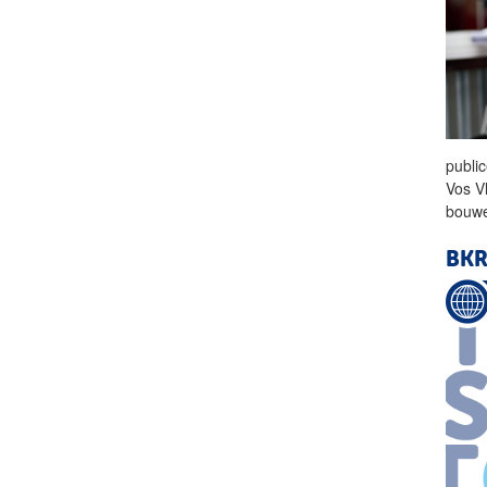
publi
Vos V
bouwe
BKR