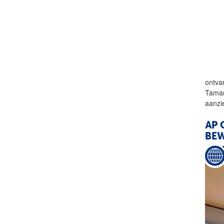
ontva
Tamar
aanzi
AP
O
BE