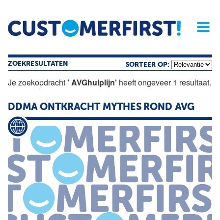
Home
Opinie
Archief
Magazine
Service
Buyers'Guide
Linked
Nieu
R
ZOEKRESULTATEN
SORTEER OP:
Je zoekopdracht
' AVGhulplijn'
heeft ongeveer 1 resultaat.
DDMA ONTKRACHT MYTHES ROND AVG