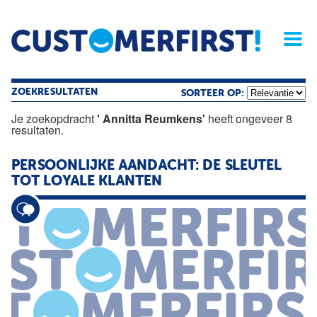
Home
Opinie
Archief
Magazine
Service
Buyers'Guide
Linked
Nieu
R
ZOEKRESULTATEN
SORTEER OP:
Je zoekopdracht
' Annitta Reumkens'
heeft ongeveer 8
resultaten.
PERSOONLIJKE AANDACHT: DE SLEUTEL
TOT LOYALE KLANTEN