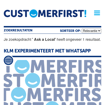
Home
Opinie
Archief
Magazine
Service
Buyers'Guide
Linked
Nieu
R
ZOEKRESULTATEN
SORTEER OP:
Je zoekopdracht
' Ask a Local'
heeft ongeveer 1 resultaat.
KLM EXPERIMENTEERT MET WHATSAPP