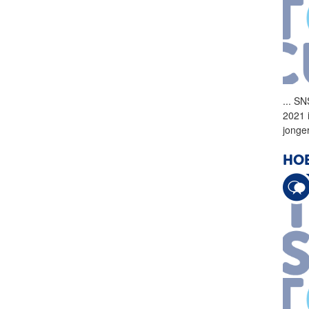
...
SNS
2021 
jonge
HOE