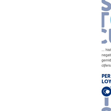
...
his
negat
gemid
cijfer
PER
LOY