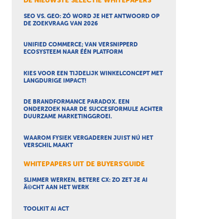
DE NIEUWSTE SELECTIE WHITEPAPERS
SEO VS. GEO: ZÓ WORD JE HET ANTWOORD OP
DE ZOEKVRAAG VAN 2026
UNIFIED COMMERCE; VAN VERSNIPPERD
ECOSYSTEEM NAAR ÉÉN PLATFORM
KIES VOOR EEN TIJDELIJK WINKELCONCEPT MET
LANGDURIGE IMPACT!
DE BRANDFORMANCE PARADOX. EEN
ONDERZOEK NAAR DE SUCCESFORMULE ACHTER
DUURZAME MARKETINGGROEI.
WAAROM FYSIEK VERGADEREN JUIST NÚ HET
VERSCHIL MAAKT
WHITEPAPERS UIT DE BUYERS'GUIDE
SLIMMER WERKEN, BETERE CX: ZO ZET JE AI
Ã©CHT AAN HET WERK
TOOLKIT AI ACT