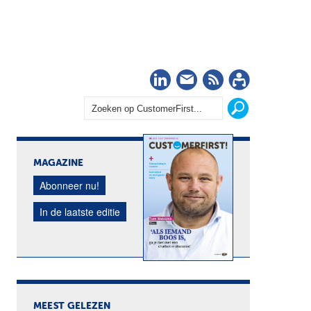
LinkedIn
Nieuwsbrief
RSS
Abonn
MAGAZINE
Abonneer nu!
In de laatste editie
MEEST GELEZEN