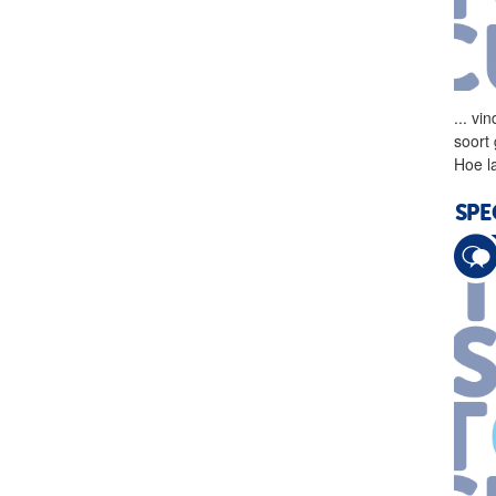
...
vind
soort
Hoe l
SPE