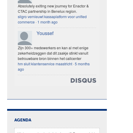
Absolutely exiting new journey for Enactor &
CTAC partnership in Benelux region.
sligro vernieuwt kassaplatform voor unified
commerce
·
1 month ago
Youssef
Zijn 300+ medewerkers en kan al met enige
zekerheidzeggen dat dit zaakje stinkt vanuit
betrouwbare bron binnen het callcenter
hm sluit klantenservice maastricht
·
5 months
ago
AGENDA