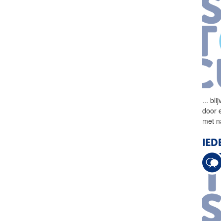
...
blij
door 
met n
IED