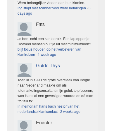
Wero belangrijker vinden dan hun klanten.
ing stopt met scanner voor wero betalingen
·
3
days ago
Frits
Je bent echt een kantoorpik. Een laptoppertje.
Hoeveel mensen buit je uit met minimumloon?
blijf focus houden op het verbeteren van
klantreizen
·
1 week ago
Guido Thys
Toen ik in 1990 de grote oversteek van België
naar Nederland maakte om als
telemarketingconsultant mijn geluk te proberen,
was Hans al een gevestigde waarde en dé man
"to talk to"....
in memoriam hans bach nestor van het
nederlandse klantcontact
·
2 weeks ago
Enactor