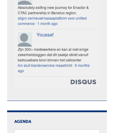
Absolutely exiting new journey for Enactor &
CTAC partnership in Benelux region.
sligro vernieuwt kassaplatform voor unified
commerce
·
1 month ago
Youssef
Zijn 300+ medewerkers en kan al met enige
zekerheidzeggen dat dit zaakje stinkt vanuit
betrouwbare bron binnen het callcenter
hm sluit klantenservice maastricht
·
5 months
ago
AGENDA