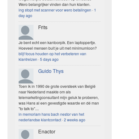
Wero belangrijker vinden dan hun klanten.
ing stopt met scanner voor wero betalingen
·
1
day ago
Frits
Je bent echt een kantoorpik. Een laptoppertje.
Hoeveel mensen buit je uit met minimumloon?
blijf focus houden op het verbeteren van
klantreizen
·
5 days ago
Guido Thys
Toen ik in 1990 de grote oversteek van België
naar Nederland maakte om als
telemarketingconsultant mijn geluk te proberen,
was Hans al een gevestigde waarde en dé man
"to talk to"....
in memoriam hans bach nestor van het
nederlandse klantcontact
·
2 weeks ago
Enactor