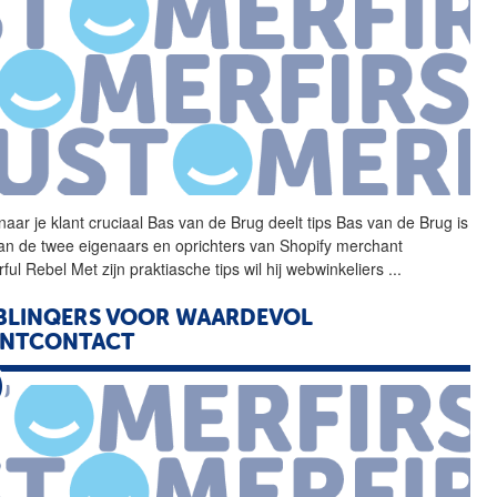
aar je klant cruciaal
Bas
van
de
Brug
deelt tips
Bas
van
de
Brug
is
an
de
twee eigenaars en oprichters
van
Shopify merchant
ful Rebel Met zijn praktiasche tips wil hij webwinkeliers
...
BLINQERS VOOR WAARDEVOL
ANTCONTACT