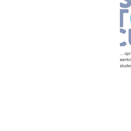
...
opr
werkn
stude