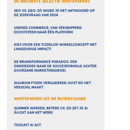
DE NIEUWSTE SELECTIE WHITEPAPERS
SEO VS. GEO: ZÓ WORD JE HET ANTWOORD OP
DE ZOEKVRAAG VAN 2026
UNIFIED COMMERCE; VAN VERSNIPPERD
ECOSYSTEEM NAAR ÉÉN PLATFORM
KIES VOOR EEN TIJDELIJK WINKELCONCEPT MET
LANGDURIGE IMPACT!
DE BRANDFORMANCE PARADOX. EEN
ONDERZOEK NAAR DE SUCCESFORMULE ACHTER
DUURZAME MARKETINGGROEI.
WAAROM FYSIEK VERGADEREN JUIST NÚ HET
VERSCHIL MAAKT
WHITEPAPERS UIT DE BUYERS'GUIDE
SLIMMER WERKEN, BETERE CX: ZO ZET JE AI
Ã©CHT AAN HET WERK
TOOLKIT AI ACT