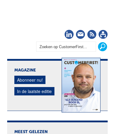
LinkedIn
Nieuwsbrief
RSS
Abonn
MAGAZINE
Abonneer nu!
In de laatste editie
MEEST GELEZEN