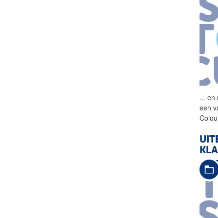
...
en n
een
v
Colour
UIT
KL