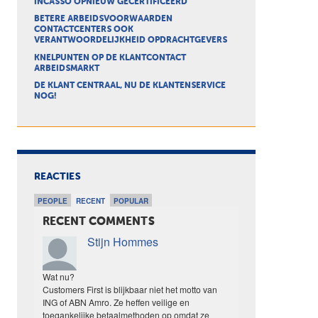
INCASSO OPNIEUW GECERTIFICEERD
BETERE ARBEIDSVOORWAARDEN
CONTACTCENTERS OOK
VERANTWOORDELIJKHEID OPDRACHTGEVERS
KNELPUNTEN OP DE KLANTCONTACT
ARBEIDSMARKT
DE KLANT CENTRAAL, NU DE KLANTENSERVICE
NOG!
REACTIES
PEOPLE
RECENT
POPULAR
RECENT COMMENTS
Stijn Hommes
Wat nu?
Customers First is blijkbaar niet het motto van
ING of ABN Amro. Ze heffen veilige en
toegankelijke betaalmethoden op omdat ze